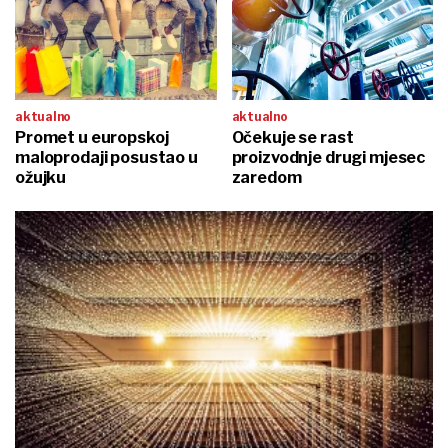
aktualno
aktualno
Promet u europskoj
Očekuje se rast
maloprodaji posustao u
proizvodnje drugi mjesec
ožujku
zaredom