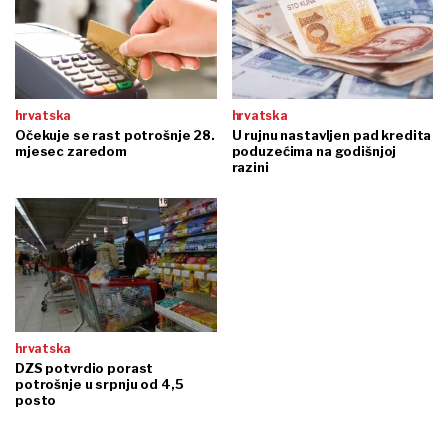
hrvatska
hrvatska
Očekuje se rast potrošnje 28.
U rujnu nastavljen pad kredita
mjesec zaredom
poduzećima na godišnjoj
razini
hrvatska
DZS potvrdio porast
potrošnje u srpnju od 4,5
posto