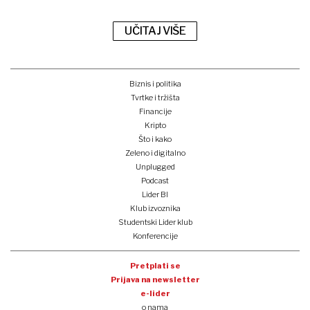
UČITAJ VIŠE
Biznis i politika
Tvrtke i tržišta
Financije
Kripto
Što i kako
Zeleno i digitalno
Unplugged
Podcast
Lider BI
Klub izvoznika
Studentski Lider klub
Konferencije
Pretplati se
Prijava na newsletter
e-lider
o nama