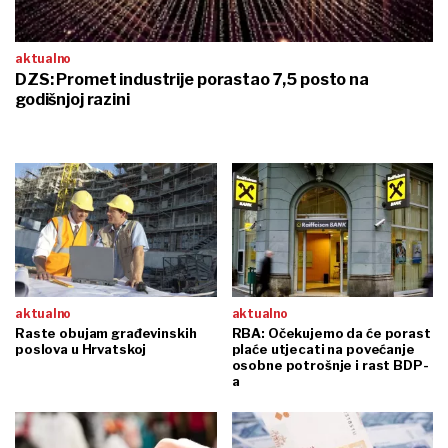
aktualno
DZS: Promet industrije porastao 7,5 posto na
godišnjoj razini
aktualno
aktualno
Raste obujam građevinskih
RBA: Očekujemo da će porast
poslova u Hrvatskoj
plaće utjecati na povećanje
osobne potrošnje i rast BDP-
a