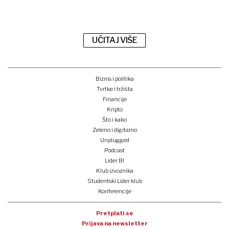
UČITAJ VIŠE
Biznis i politika
Tvrtke i tržišta
Financije
Kripto
Što i kako
Zeleno i digitalno
Unplugged
Podcast
Lider BI
Klub izvoznika
Studentski Lider klub
Konferencije
Pretplati se
Prijava na newsletter