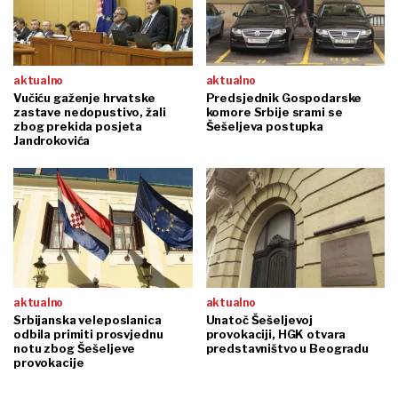
aktualno
aktualno
Vučiću gaženje hrvatske
Predsjednik Gospodarske
zastave nedopustivo, žali
komore Srbije srami se
zbog prekida posjeta
Šešeljeva postupka
Jandrokovića
aktualno
aktualno
Srbijanska veleposlanica
Unatoč Šešeljevoj
odbila primiti prosvjednu
provokaciji, HGK otvara
notu zbog Šešeljeve
predstavništvo u Beogradu
provokacije