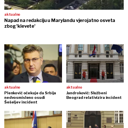
aktualno
Napad na redakciju u Marylandu vjerojatno osveta
zbog 'klevete'
aktualno
aktualno
Plenković očekuje da Srbija
Jandroković: Službeni
nedvosmisleno osudi
Beograd relativizira incident
Šešeljev incident