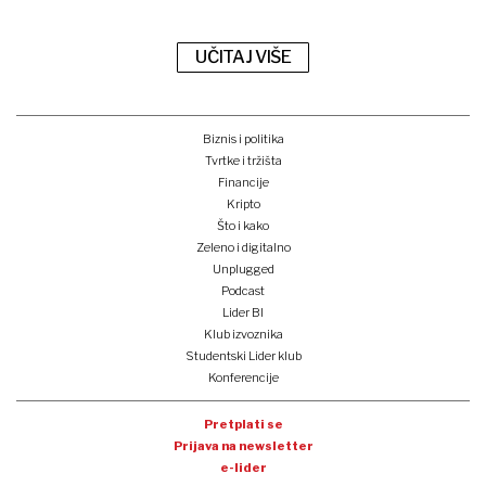
UČITAJ VIŠE
Biznis i politika
Tvrtke i tržišta
Financije
Kripto
Što i kako
Zeleno i digitalno
Unplugged
Podcast
Lider BI
Klub izvoznika
Studentski Lider klub
Konferencije
Pretplati se
Prijava na newsletter
e-lider