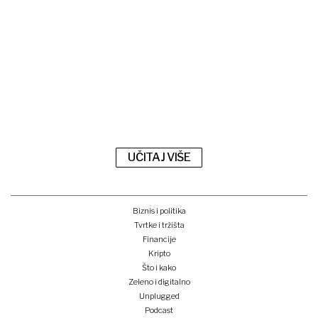
UČITAJ VIŠE
Biznis i politika
Tvrtke i tržišta
Financije
Kripto
Što i kako
Zeleno i digitalno
Unplugged
Podcast