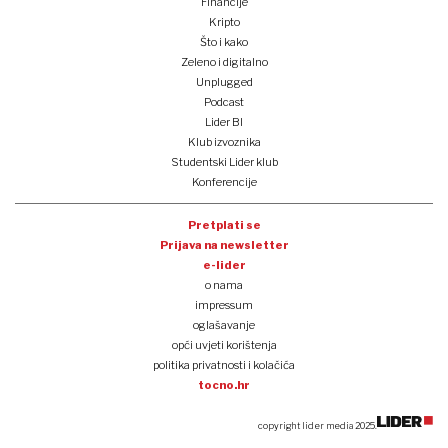
Financije
Kripto
Što i kako
Zeleno i digitalno
Unplugged
Podcast
Lider BI
Klub izvoznika
Studentski Lider klub
Konferencije
Pretplati se
Prijava na newsletter
e-lider
o nama
impressum
oglašavanje
opći uvjeti korištenja
politika privatnosti i kolačića
tocno.hr
copyright lider media 2025.