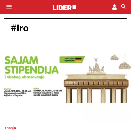
#iro
znanja