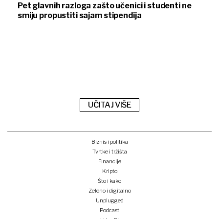
Pet glavnih razloga zašto učenici i studenti ne
smiju propustiti sajam stipendija
UČITAJ VIŠE
Biznis i politika
Tvrtke i tržišta
Financije
Kripto
Što i kako
Zeleno i digitalno
Unplugged
Podcast