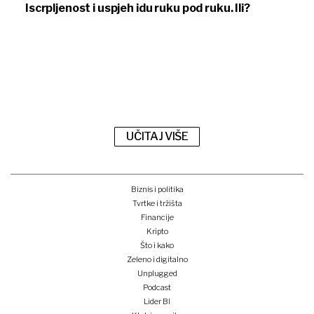
Iscrpljenost i uspjeh idu ruku pod ruku. Ili?
UČITAJ VIŠE
Biznis i politika
Tvrtke i tržišta
Financije
Kripto
Što i kako
Zeleno i digitalno
Unplugged
Podcast
Lider BI