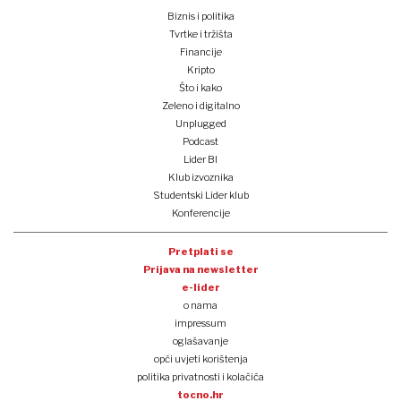
Biznis i politika
Tvrtke i tržišta
Financije
Kripto
Što i kako
Zeleno i digitalno
Unplugged
Podcast
Lider BI
Klub izvoznika
Studentski Lider klub
Konferencije
Pretplati se
Prijava na newsletter
e-lider
o nama
impressum
oglašavanje
opći uvjeti korištenja
politika privatnosti i kolačića
tocno.hr