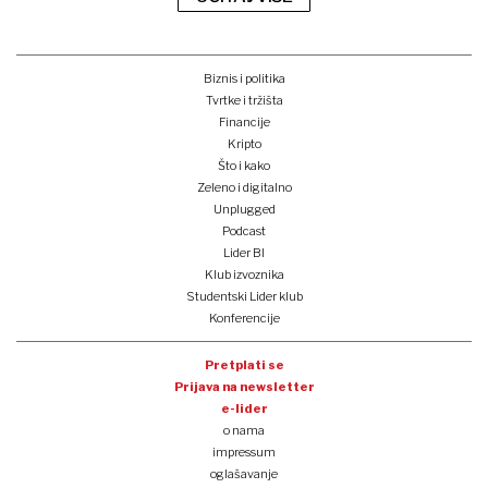
Biznis i politika
Tvrtke i tržišta
Financije
Kripto
Što i kako
Zeleno i digitalno
Unplugged
Podcast
Lider BI
Klub izvoznika
Studentski Lider klub
Konferencije
Pretplati se
Prijava na newsletter
e-lider
o nama
impressum
oglašavanje