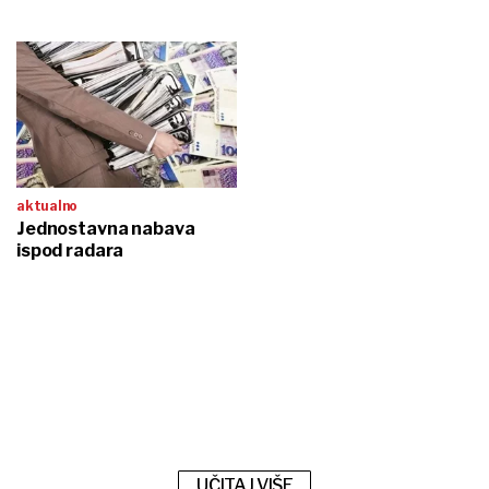
aktualno
Jednostavna nabava
ispod radara
UČITAJ VIŠE