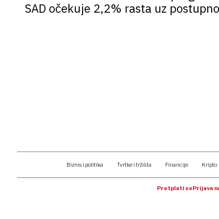
SAD očekuje 2,2% rasta uz postupno
Biznis i politika
Tvrtke i tržišta
Financije
Kripto
Pretplati se
Prijava 