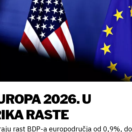
UROPA 2026. U
RIKA RASTE
raju rast BDP-a europodručja od 0,9%, d