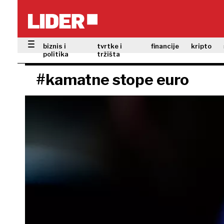
biznis i
tvrtke i
financije
kripto
politika
tržišta
#kamatne stope euro