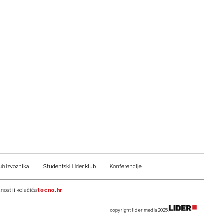
ub izvoznika
Studentski Lider klub
Konferencije
tnosti i kolačića
tocno.hr
copyright lider media 2025.