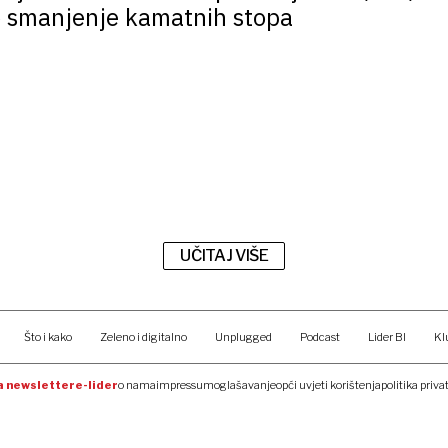
 smanjenje kamatnih stopa
UČITAJ VIŠE
Što i kako
Zeleno i digitalno
Unplugged
Podcast
Lider BI
Kl
na newsletter
e-lider
o nama
impressum
oglašavanje
opći uvjeti korištenja
politika priva