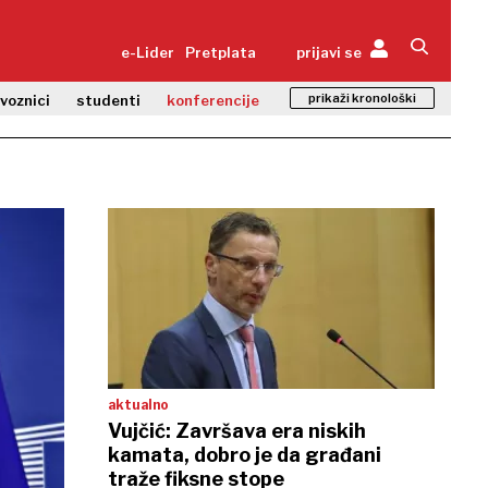
e-Lider
Pretplata
prijavi se
prikaži kronološki
zvoznici
studenti
konferencije
aktualno
Vujčić: Završava era niskih
kamata, dobro je da građani
traže fiksne stope