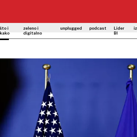
što i
zeleno i
unplugged
podcast
Lider
i
kako
digitalno
BI