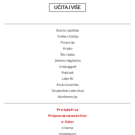
UČITAJ VIŠE
Biznis i politika
Tvrtke i tržišta
Financije
Kripto
Što i kako
Zeleno i digitalno
Unplugged
Podcast
Lider BI
Klub izvoznika
Studentski Lider klub
Konferencije
Pretplati se
Prijava na newsletter
e-lider
o nama
impressum