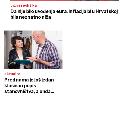
biznis i politika
Da nije bilo uvođenja eura, inflacija bi u Hrvatskoj
bila neznatno niža
aktualno
Pred nama je još jedan
klasičan popis
stanovništva, a onda...