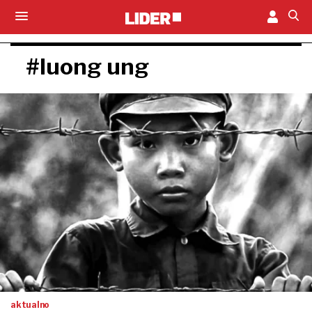
#luong ung
aktualno