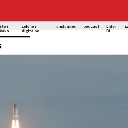
što i
zeleno i
unplugged
podcast
Lider
i
kako
digitalno
BI
s