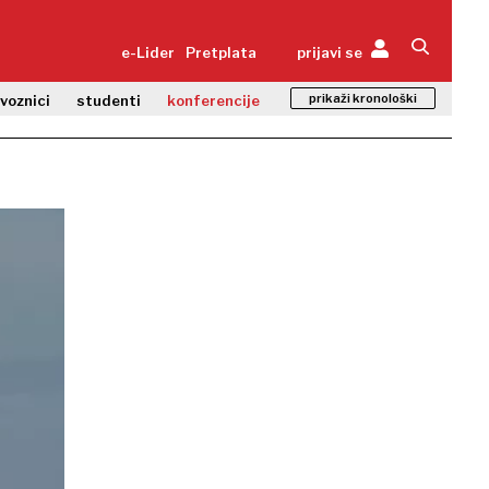
e-Lider
Pretplata
prijavi se
prikaži kronološki
zvoznici
studenti
konferencije