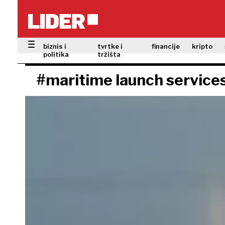
biznis i
tvrtke i
financije
kripto
politika
tržišta
#maritime launch service