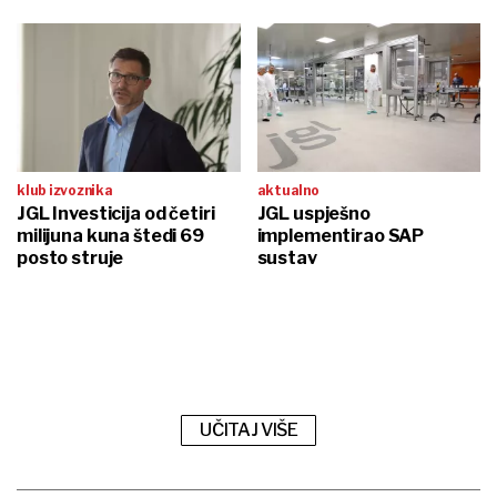
klub izvoznika
aktualno
JGL Investicija od četiri
JGL uspješno
milijuna kuna štedi 69
implementirao SAP
posto struje
sustav
UČITAJ VIŠE