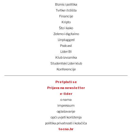
Biznis i politika
Tvrtke i tržišta
Financije
Kripto
Što i kako
Zeleno i digitalno
Unplugged
Podcast
Lider BI
Klub izvoznika
Studentski Lider klub
Konferencije
Pretplati se
Prijava na newsletter
e-lider
o nama
impressum
oglašavanje
opći uvjeti korištenja
politika privatnosti i kolačića
tocno.hr