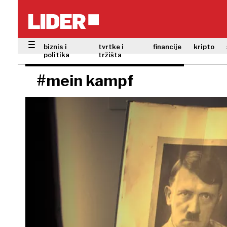
biznis i
tvrtke i
financije
kripto
politika
tržišta
#mein kampf