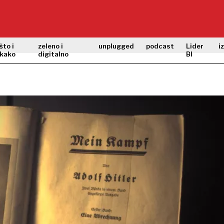
što i
zeleno i
unplugged
podcast
Lider
i
kako
digitalno
BI