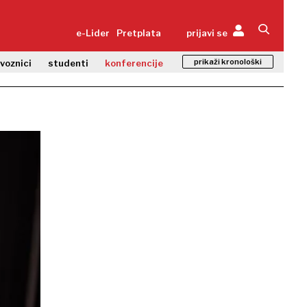
e-Lider
Pretplata
prijavi se
prikaži kronološki
zvoznici
studenti
konferencije