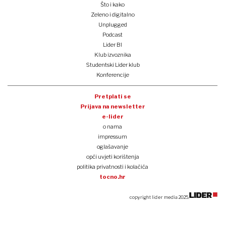
Što i kako
Zeleno i digitalno
Unplugged
Podcast
Lider BI
Klub izvoznika
Studentski Lider klub
Konferencije
Pretplati se
Prijava na newsletter
e-lider
o nama
impressum
oglašavanje
opći uvjeti korištenja
politika privatnosti i kolačića
tocno.hr
copyright lider media 2025.