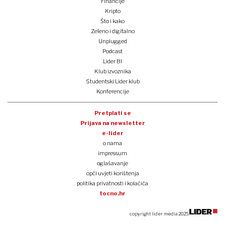
Financije
Kripto
Što i kako
Zeleno i digitalno
Unplugged
Podcast
Lider BI
Klub izvoznika
Studentski Lider klub
Konferencije
Pretplati se
Prijava na newsletter
e-lider
o nama
impressum
oglašavanje
opći uvjeti korištenja
politika privatnosti i kolačića
tocno.hr
copyright lider media 2025.