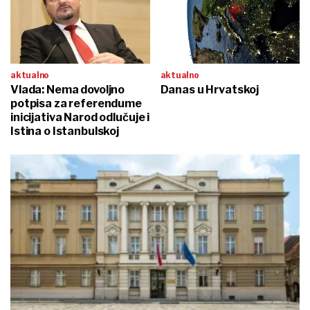
aktualno
aktualno
Vlada: Nema dovoljno
Danas u Hrvatskoj
potpisa za referendume
inicijativa Narod odlučuje i
Istina o Istanbulskoj