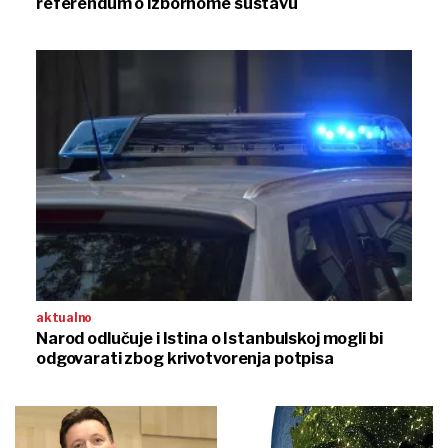
referendum o izbornome sustavu
aktualno
Narod odlučuje i Istina o Istanbulskoj mogli bi
odgovarati zbog krivotvorenja potpisa