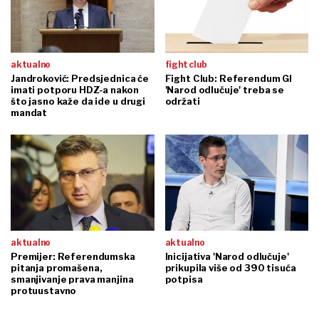
aktualno
fight club
Jandroković: Predsjednica će
Fight Club: Referendum GI
imati potporu HDZ-a nakon
'Narod odlučuje' treba se
što jasno kaže da ide u drugi
održati
mandat
aktualno
aktualno
Premijer: Referendumska
Inicijativa 'Narod odlučuje'
pitanja promašena,
prikupila više od 390 tisuća
smanjivanje prava manjina
potpisa
protuustavno