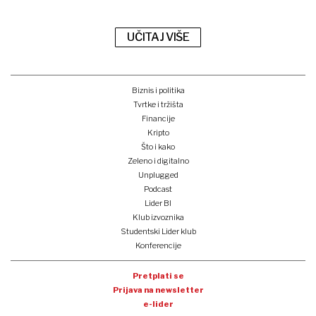
UČITAJ VIŠE
Biznis i politika
Tvrtke i tržišta
Financije
Kripto
Što i kako
Zeleno i digitalno
Unplugged
Podcast
Lider BI
Klub izvoznika
Studentski Lider klub
Konferencije
Pretplati se
Prijava na newsletter
e-lider