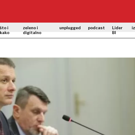
što i
zeleno i
unplugged
podcast
Lider
i
kako
digitalno
BI