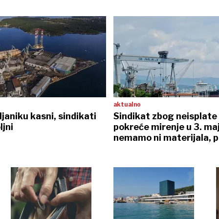
aktualno
ljaniku kasni, sindikati
Sindikat zbog neisplate
jni
pokreće mirenje u 3. maj
nemamo ni materijala, pr
opreme