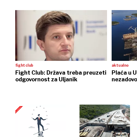
fight club
aktualno
Fight Club: Država treba preuzeti
Plaća u U
odgovornost za Uljanik
nezadovol