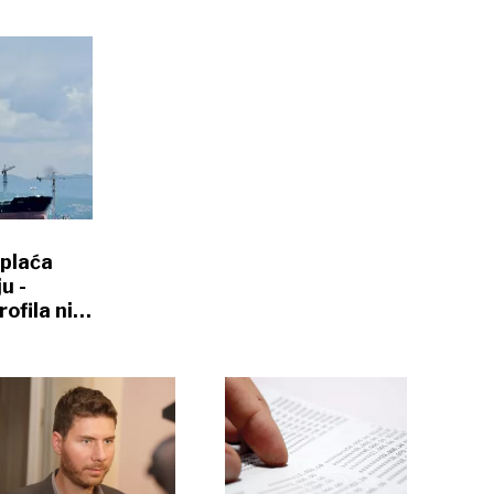
 plaća
u -
ofila ni