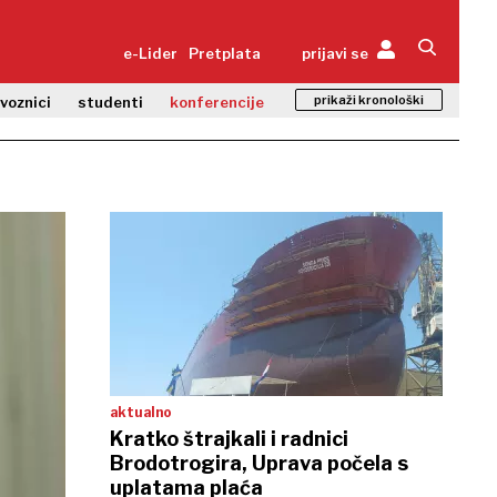
e-Lider
Pretplata
prijavi se
prikaži kronološki
zvoznici
studenti
konferencije
aktualno
Kratko štrajkali i radnici
Brodotrogira, Uprava počela s
uplatama plaća