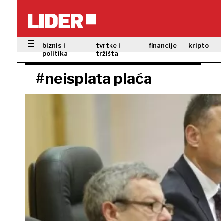
biznis i
tvrtke i
financije
kripto
politika
tržišta
#neisplata plaća