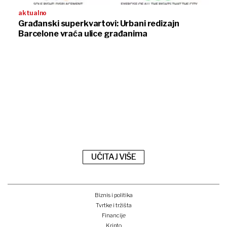
aktualno
Građanski superkvartovi: Urbani redizajn
Barcelone vraća ulice građanima
UČITAJ VIŠE
Biznis i politika
Tvrtke i tržišta
Financije
Kripto