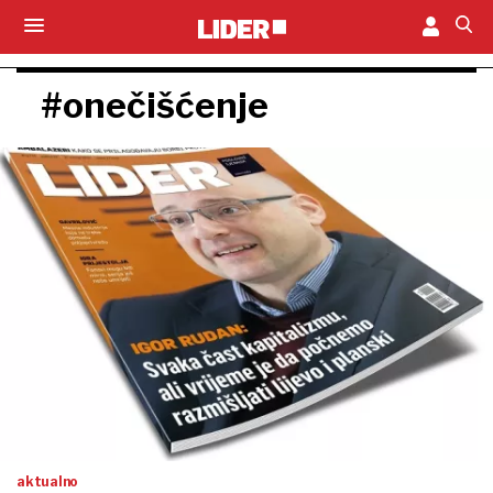
#onečišćenje
aktualno