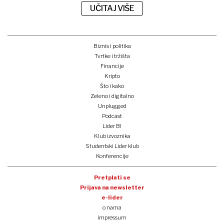
UČITAJ VIŠE
Biznis i politika
Tvrtke i tržišta
Financije
Kripto
Što i kako
Zeleno i digitalno
Unplugged
Podcast
Lider BI
Klub izvoznika
Studentski Lider klub
Konferencije
Pretplati se
Prijava na newsletter
e-lider
o nama
impressum