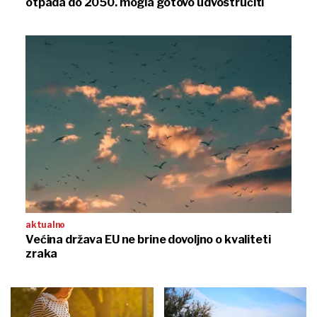
otpada do 2050. mogla gotovo udvostručiti
aktualno
Većina država EU ne brine dovoljno o kvaliteti
zraka