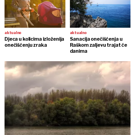
aktualno
aktualno
Djeca u kolicima izloženija
Sanacija onečišćenja u
onečišćenju zraka
Raškom zaljevu trajat će
danima