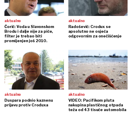
aktualno
aktualno
Ćorić: Voda u Slavonskom
Radošević: Crodux se
Brodu i dalje nije za piće,
apsolutno ne osjeća
filter je trebao biti
odgovornim za onečišćenje
promijenjen još 2010.
aktualno
aktualno
Duspara podnio kaznenu
VIDEO: Pacifikom pluta
prijavu protiv Croduxa
nakupina plastičnog otpada
teža od 43 tisuće automobila