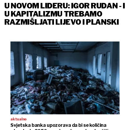
U NOVOM LIDERU: IGOR RUDAN - I
U KAPITALIZMU TREBAMO
RAZMIŠLJATI LIJEVO I PLANSKI
aktualno
Svjetska banka upozorava da bi se količina