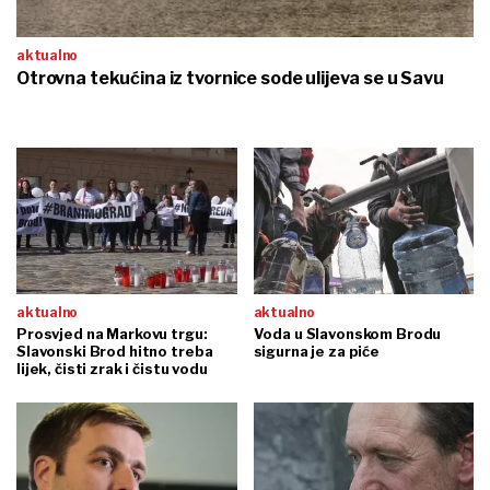
aktualno
Otrovna tekućina iz tvornice sode ulijeva se u Savu
aktualno
aktualno
Prosvjed na Markovu trgu:
Voda u Slavonskom Brodu
Slavonski Brod hitno treba
sigurna je za piće
lijek, čisti zrak i čistu vodu