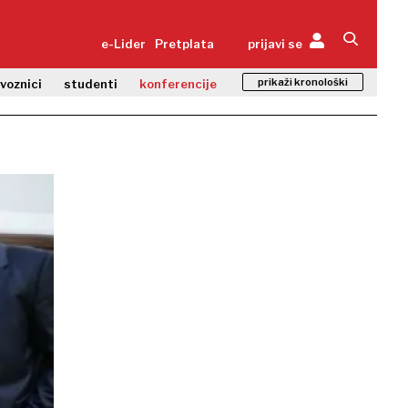
e-Lider
Pretplata
prijavi se
prikaži kronološki
zvoznici
studenti
konferencije