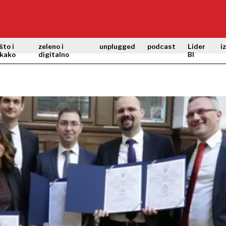
što i
zeleno i
unplugged
podcast
Lider
i
kako
digitalno
BI