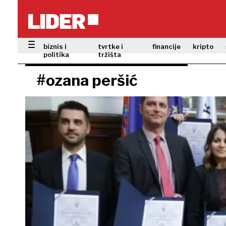
biznis i
tvrtke i
financije
kripto
politika
tržišta
#ozana peršić