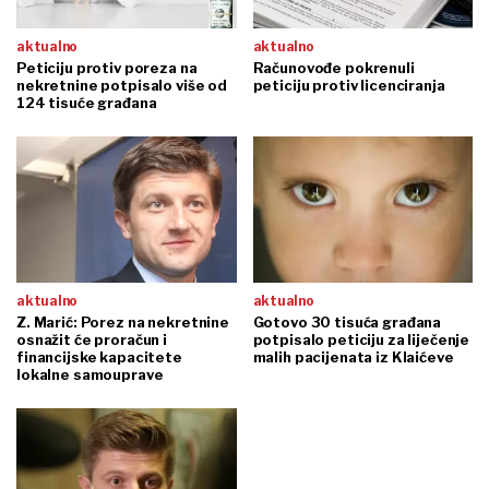
aktualno
aktualno
Peticiju protiv poreza na
Računovođe pokrenuli
nekretnine potpisalo više od
peticiju protiv licenciranja
124 tisuće građana
aktualno
aktualno
Z. Marić: Porez na nekretnine
Gotovo 30 tisuća građana
osnažit će proračun i
potpisalo peticiju za liječenje
financijske kapacitete
malih pacijenata iz Klaićeve
lokalne samouprave