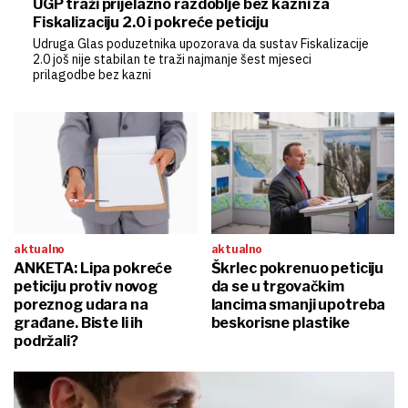
UGP traži prijelazno razdoblje bez kazni za
Fiskalizaciju 2.0 i pokreće peticiju
Udruga Glas poduzetnika upozorava da sustav Fiskalizacije
2.0 još nije stabilan te traži najmanje šest mjeseci
prilagodbe bez kazni
aktualno
aktualno
ANKETA: Lipa pokreće
Škrlec pokrenuo peticiju
peticiju protiv novog
da se u trgovačkim
poreznog udara na
lancima smanji upotreba
građane. Biste li ih
beskorisne plastike
podržali?