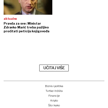
aktualno
Pravda za sve: Ministar
Zdravko Marić treba pažljivo
pročitati peticiju knjigovođa
UČITAJ VIŠE
Biznis i politika
Tvrtke i tržišta
Financije
Kripto
Što i kako