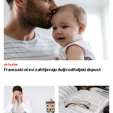
aktualno
Francuski očevi zahtijevaju dulji roditeljski dopust