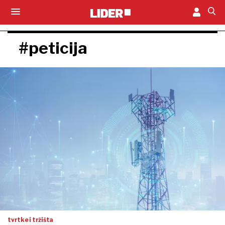
#peticija
tvrtke i tržišta