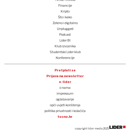
Financije
Kripto
Što i kako
Zeleno i digitalno
Unplugged
Podcast
Lider BI
Klub izvoznika
Studentski Lider klub
Konferencije
Pretplati se
Prijava na newsletter
e-lider
o nama
impressum
oglašavanje
opći uvjeti korištenja
politika privatnosti i kolačića
tocno.hr
copyright lider media 2025.