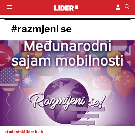
#razmjeni se
studentski lider klub