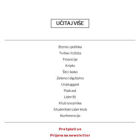
UČITAJ VIŠE
Biznis i politika
Tvrtke i tržišta
Financije
Kripto
Što i kako
Zeleno i digitalno
Unplugged
Podcast
Lider BI
Klub izvoznika
Studentski Lider klub
Konferencije
Pretplati se
Prijava na newsletter