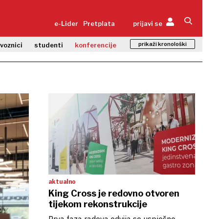
e-Lider
Pretplata
prijavi se
prikaži kronološki
zvoznici
studenti
konferencije
aktualno
King Cross je redovno otvoren
tijekom rekonstrukcije