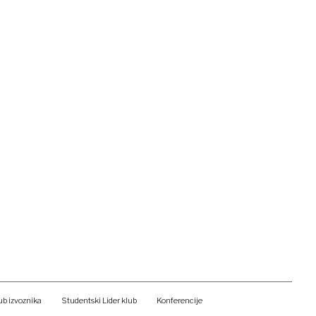
ub izvoznika
Studentski Lider klub
Konferencije