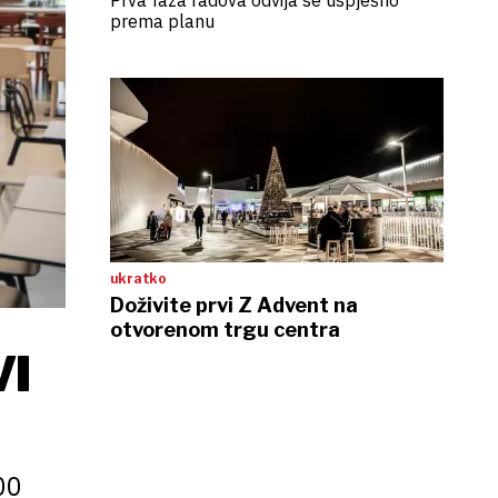
Prva faza radova odvija se uspješno
prema planu
ukratko
Doživite prvi Z Advent na
otvorenom trgu centra
VI
00