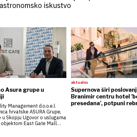
gastronomsko iskustvo
aktualno
ao Asura grupe u
Supernova širi poslovanj
ji
Branimir centru hotel 'b
presedana', potpuni reb
ity Management d.o.o.e.l.
Centra Kaptol
anica hrvatske ASURA Grupe,
je u Skopju Ugovor o uslugama
a objektom East Gate Mall
jvećim shopping mallom ne
vernoj Makedoniji, nego među