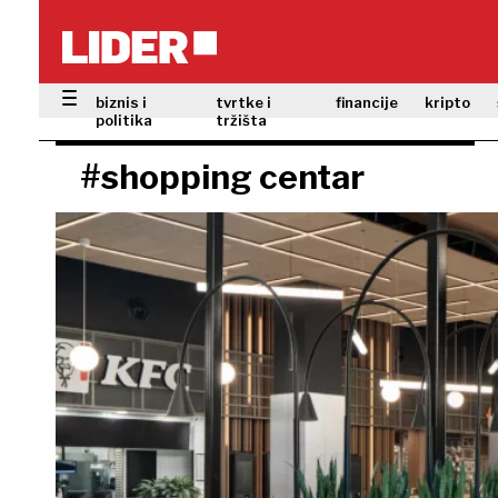
biznis i
tvrtke i
financije
kripto
politika
tržišta
#shopping centar