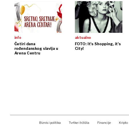
najvećima i
info
aktualno
Četiri dana
FOTO: It's Shopping, it's
rođendanskog slavlja u
City!
Arena Centru
Biznis i politika
Tvrtke i tržišta
Financije
Kripto