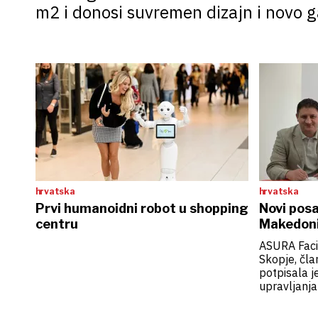
m2 i donosi suvremen dizajn i novo 
hrvatska
hrvatska
Prvi humanoidni robot u shopping
Novi pos
centru
Makedoni
ASURA Facil
Skopje, čl
potpisala 
upravljanj
Skopje, na
samo u Sje