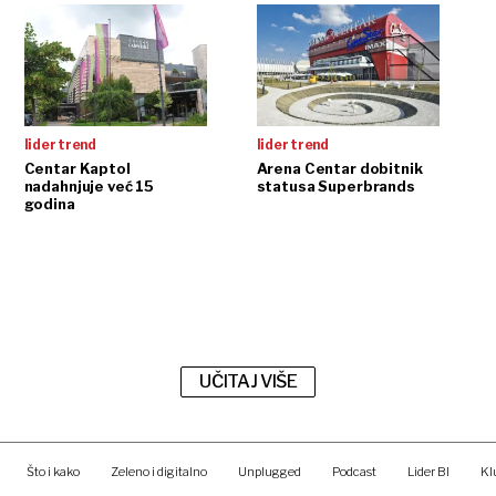
 u Jugoistočnoj Europi.
lider trend
lider trend
Centar Kaptol
Arena Centar dobitnik
nadahnjuje već 15
statusa Superbrands
godina
UČITAJ VIŠE
Što i kako
Zeleno i digitalno
Unplugged
Podcast
Lider BI
Kl