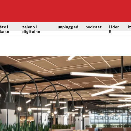
što i
zeleno i
unplugged
podcast
Lider
i
kako
digitalno
BI