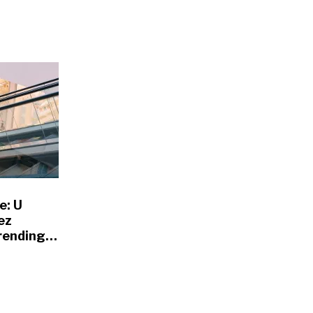
e: U
ez
rending