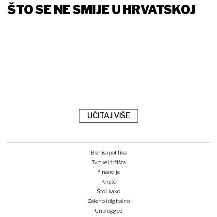
ŠTO SE NE SMIJE U HRVATSKOJ
UČITAJ VIŠE
Biznis i politika
Tvrtke i tržišta
Financije
Kripto
Što i kako
Zeleno i digitalno
Unplugged