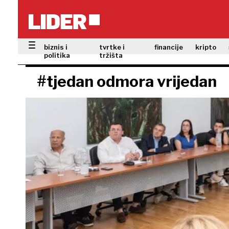
biznis i
tvrtke i
financije
kripto
politika
tržišta
#tjedan odmora vrijedan