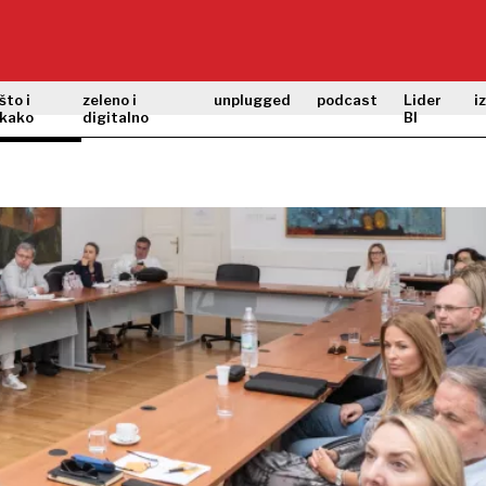
što i
zeleno i
unplugged
podcast
Lider
i
kako
digitalno
BI