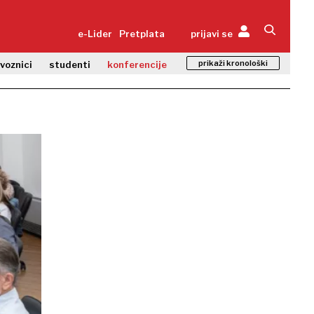
e-Lider
Pretplata
prijavi se
prikaži kronološki
zvoznici
studenti
konferencije