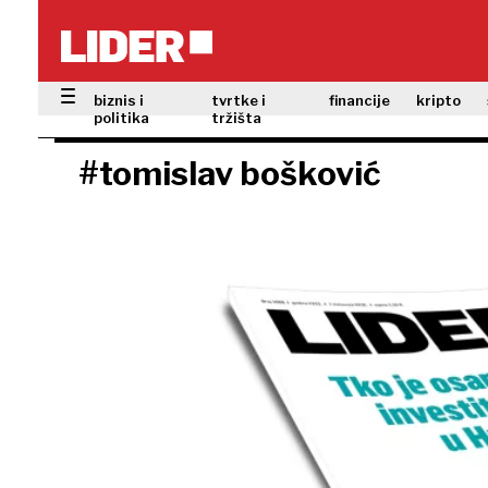
biznis i
tvrtke i
financije
kripto
politika
tržišta
#tomislav bošković