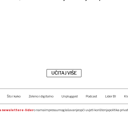
UČITAJ VIŠE
Što i kako
Zeleno i digitalno
Unplugged
Podcast
Lider BI
Kl
na newsletter
e-lider
o nama
impressum
oglašavanje
opći uvjeti korištenja
politika priva