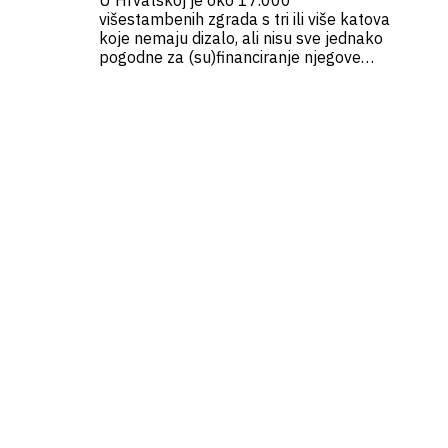
U Hrvatskoj je oko 17.000
višestambenih zgrada s tri ili više katova
koje nemaju dizalo, ali nisu sve jednako
pogodne za (su)financiranje njegove
ugradnje