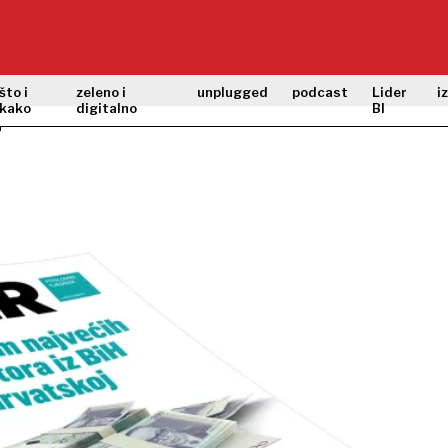
što i
zeleno i
unplugged
podcast
Lider
i
kako
digitalno
BI