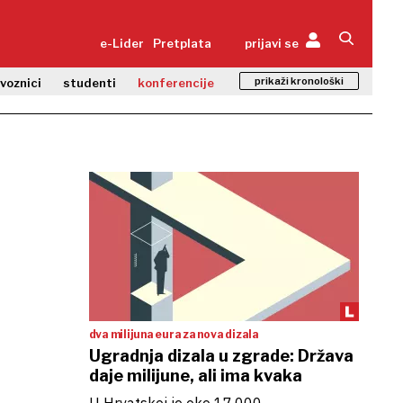
e-Lider
Pretplata
prijavi se
prikaži kronološki
zvoznici
studenti
konferencije
dva milijuna eura za nova dizala
Ugradnja dizala u zgrade: Država
daje milijune, ali ima kvaka