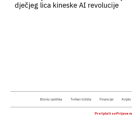
dječjeg lica kineske AI revolucije
Biznis i politika
Tvrtke i tržišta
Financije
Kripto
Pretplati se
Prijava 