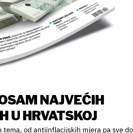
 OSAM NAJVEĆIH
IH U HRVATSKOJ
h tema, od antiinflacijskih mjera pa sve do