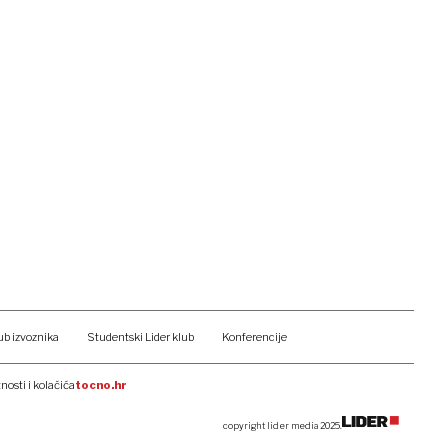
ub izvoznika
Studentski Lider klub
Konferencije
tnosti i kolačića
tocno.hr
copyright lider media 2025.