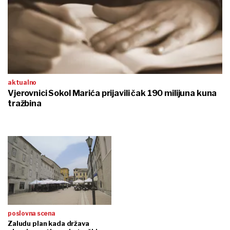
aktualno
Vjerovnici Sokol Marića prijavili čak 190 milijuna kuna
tražbina
poslovna scena
Zaludu plan kada država