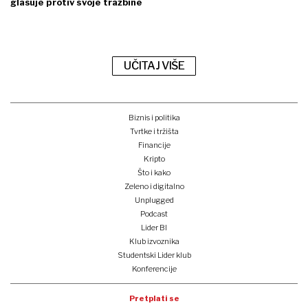
glasuje protiv svoje tražbine
UČITAJ VIŠE
Biznis i politika
Tvrtke i tržišta
Financije
Kripto
Što i kako
Zeleno i digitalno
Unplugged
Podcast
Lider BI
Klub izvoznika
Studentski Lider klub
Konferencije
Pretplati se