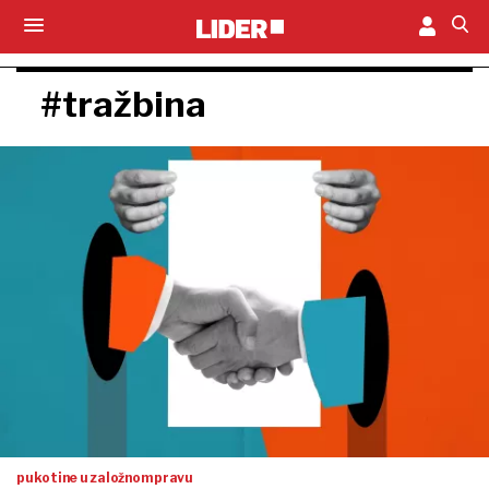
#tražbina
pukotine u založnom pravu