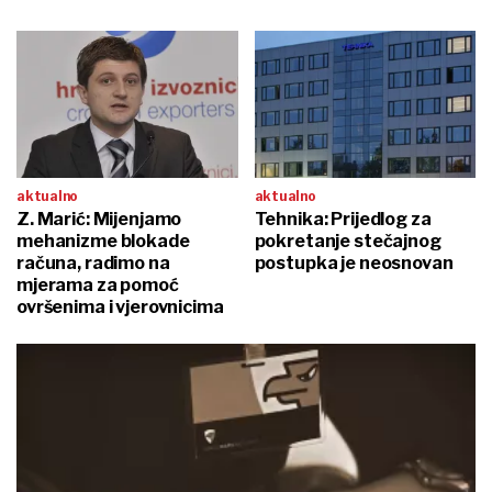
aktualno
aktualno
Z. Marić: Mijenjamo
Tehnika: Prijedlog za
mehanizme blokade
pokretanje stečajnog
računa, radimo na
postupka je neosnovan
mjerama za pomoć
ovršenima i vjerovnicima