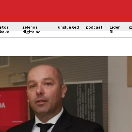
što i
zeleno i
unplugged
podcast
Lider
i
kako
digitalno
BI