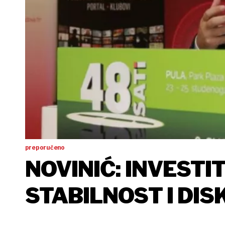
preporučeno
NOVINIĆ: INVESTI
STABILNOST I DIS
ONO ŠTO NEMATE