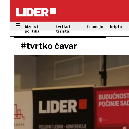
biznis i
tvrtke i
financije
kripto
politika
tržišta
#tvrtko ćavar