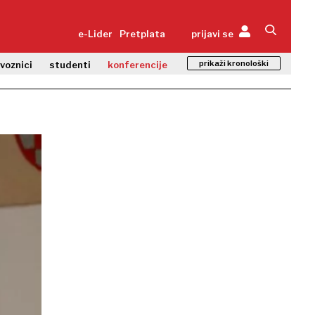
e-Lider
Pretplata
prijavi se
prikaži kronološki
zvoznici
studenti
konferencije