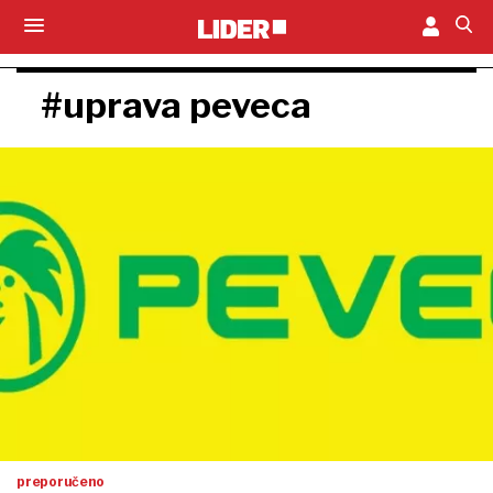
#uprava peveca
preporučeno