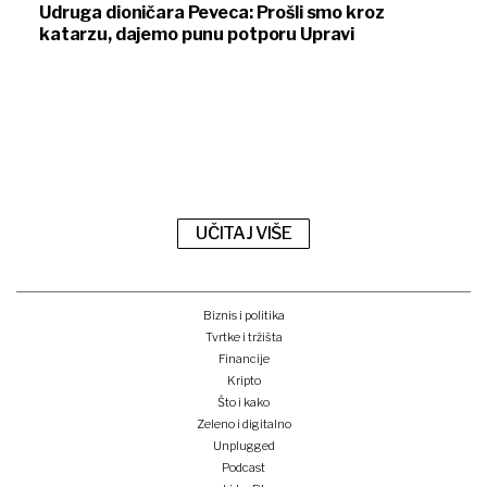
Udruga dioničara Peveca: Prošli smo kroz
katarzu, dajemo punu potporu Upravi
UČITAJ VIŠE
Biznis i politika
Tvrtke i tržišta
Financije
Kripto
Što i kako
Zeleno i digitalno
Unplugged
Podcast