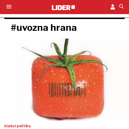
#uvozna hrana
biznis i politika