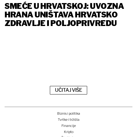
SMEĆE U HRVATSKOJ: UVOZNA
HRANA UNIŠTAVA HRVATSKO
ZDRAVLJE I POLJOPRIVREDU
UČITAJ VIŠE
Biznis i politika
Tvrtke i tržišta
Financije
Kripto