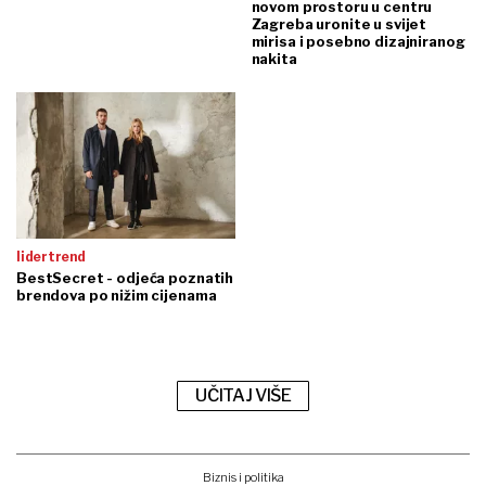
novom prostoru u centru
Zagreba uronite u svijet
mirisa i posebno dizajniranog
nakita
lidertrend
BestSecret - odjeća poznatih
brendova po nižim cijenama
UČITAJ VIŠE
Biznis i politika