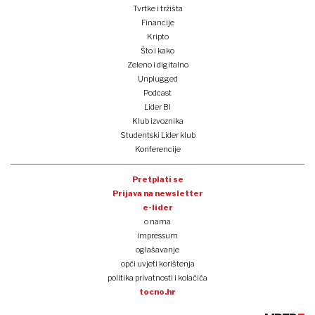
Tvrtke i tržišta
Financije
Kripto
Što i kako
Zeleno i digitalno
Unplugged
Podcast
Lider BI
Klub izvoznika
Studentski Lider klub
Konferencije
Pretplati se
Prijava na newsletter
e-lider
o nama
impressum
oglašavanje
opći uvjeti korištenja
politika privatnosti i kolačića
tocno.hr