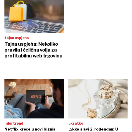
tajna uspjeha
Tajna uspjeha: Nekoliko
pravila i čelična volja za
profitabilnu web trgovinu
lidertrend
ukratko
Netflix kreće u novi biznis
Lykke slavi 2. rođendan: U