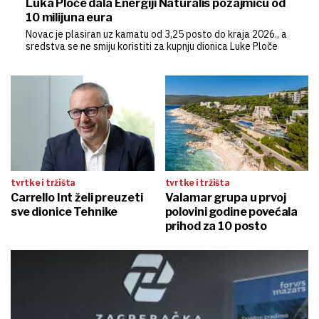
Luka Ploče dala Energiji Naturalis pozajmicu od
10 milijuna eura
Novac je plasiran uz kamatu od 3,25 posto do kraja 2026., a
sredstva se ne smiju koristiti za kupnju dionica Luke Ploče
tvrtke i tržišta
tvrtke i tržišta
Carrello Int želi preuzeti
Valamar grupa u prvoj
sve dionice Tehnike
polovini godine povećala
prihod za 10 posto