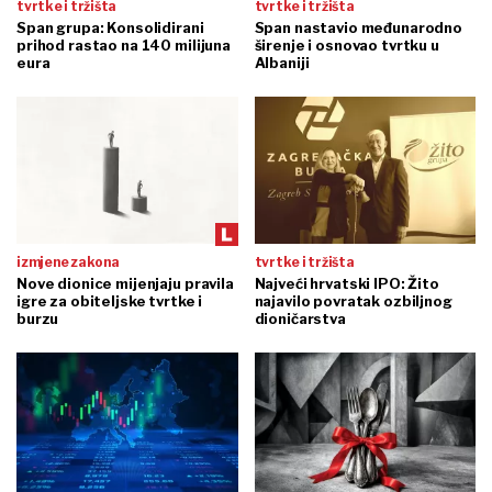
tvrtke i tržišta
tvrtke i tržišta
Span grupa: Konsolidirani
Span nastavio međunarodno
prihod rastao na 140 milijuna
širenje i osnovao tvrtku u
eura
Albaniji
izmjene zakona
tvrtke i tržišta
Nove dionice mijenjaju pravila
Najveći hrvatski IPO: Žito
igre za obiteljske tvrtke i
najavilo povratak ozbiljnog
burzu
dioničarstva