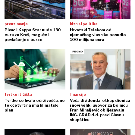
preuzimanje
biznis i politika
Pivac i Kappa Star nude 130
Hrvatski Telekom od
eura za Kraš, moguće i
njemačkog vlasnika posudio
povlačenje s burze
100 milijuna eura
tvrtke i tržišta
financije
Tvrtke se hvale održivošću, no
Veća dividenda, otkup dionica
tek četvrtina ima klimatski
i novi veliki ugovor za bolnicu
plan
Fran Mihaljević obilježavaju
ING-GRAD d.d. pred Glavnu
skupštinu