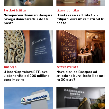
tvrtke i tržišta
biznis i politika
Novopečeni dioničari Bosqara
Hrvatska se zadužila 1,25
prvoga dana zaradili i do 14
milijardi eura uz kamatu od tri
posto
posto
financije
tvrtke i tržišta
U InterCapitalove ETF-ove
Nove dionice Bosqara od
uloženo više od 200 milijuna
srijede na burzi, hoće li ostati
eura imovine
na 30 eura?