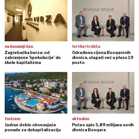
na današnji dan
tvrtke i tržišta
Zagrebačka burza: od
Određena cijena Bosqarovih
zabranjene 'špekulacije' do
dionica, ulagači već u plusu 19
škole kapitalizma
posto
turizam
aktualno
Jadran dobio obvezujuće
Počeo upis 5,89 milijuna novih
ponude za dokapitalizaciju
dionica Bosqara