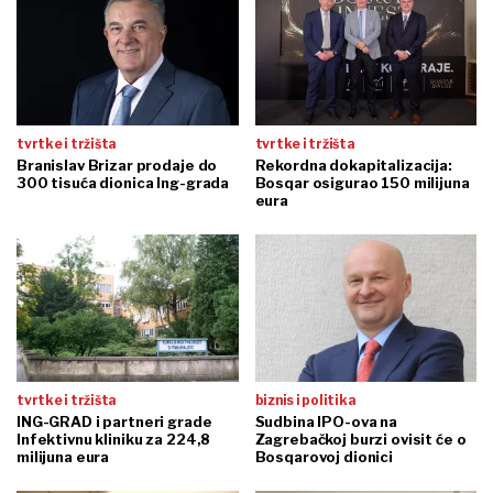
tvrtke i tržišta
tvrtke i tržišta
Branislav Brizar prodaje do
Rekordna dokapitalizacija:
300 tisuća dionica Ing-grada
Bosqar osigurao 150 milijuna
eura
tvrtke i tržišta
biznis i politika
ING-GRAD i partneri grade
Sudbina IPO-ova na
Infektivnu kliniku za 224,8
Zagrebačkoj burzi ovisit će o
milijuna eura
Bosqarovoj dionici