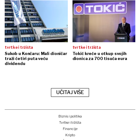
tvrtke i tržišta
tvrtke i tržišta
Sukob u Končaru: Mali dioničar
Tokić kreće u otkup svojih
traži četiri puta veću
dionica za 700 tisuća eura
dividendu
UČITAJ VIŠE
Biznis i politika
Tvrtke i tržišta
Financije
Kripto