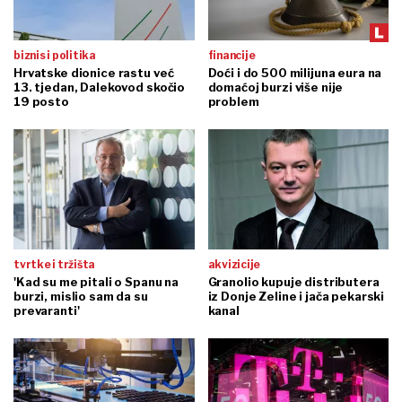
biznis i politika
financije
Hrvatske dionice rastu već
Doći i do 500 milijuna eura na
13. tjedan, Dalekovod skočio
domaćoj burzi više nije
19 posto
problem
tvrtke i tržišta
akvizicije
'Kad su me pitali o Spanu na
Granolio kupuje distributera
burzi, mislio sam da su
iz Donje Zeline i jača pekarski
prevaranti'
kanal