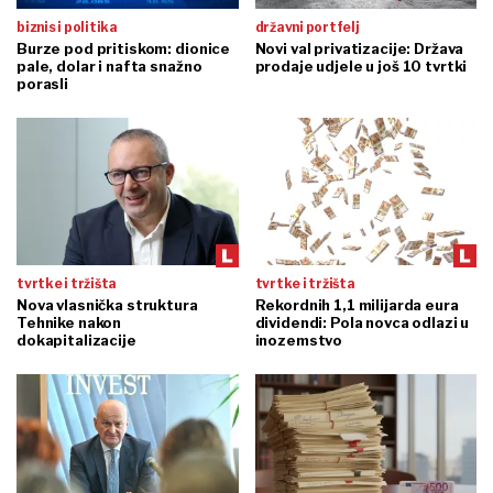
biznis i politika
državni portfelj
Burze pod pritiskom: dionice
Novi val privatizacije: Država
pale, dolar i nafta snažno
prodaje udjele u još 10 tvrtki
porasli
tvrtke i tržišta
tvrtke i tržišta
Nova vlasnička struktura
Rekordnih 1,1 milijarda eura
Tehnike nakon
dividendi: Pola novca odlazi u
dokapitalizacije
inozemstvo