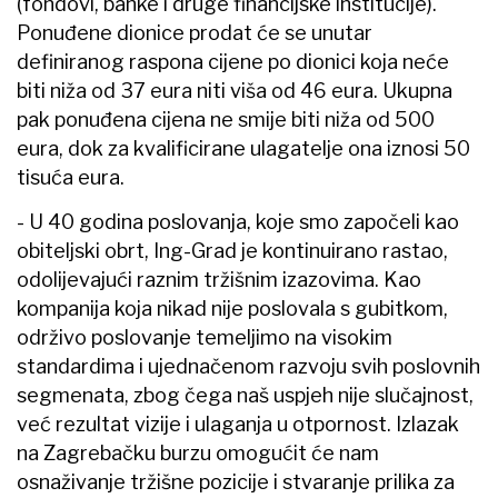
(fondovi, banke i druge financijske institucije).
Ponuđene dionice prodat će se unutar
definiranog raspona cijene po dionici koja neće
biti niža od 37 eura niti viša od 46 eura. Ukupna
pak ponuđena cijena ne smije biti niža od 500
eura, dok za kvalificirane ulagatelje ona iznosi 50
tisuća eura.
- U 40 godina poslovanja, koje smo započeli kao
obiteljski obrt, Ing-Grad je kontinuirano rastao,
odolijevajući raznim tržišnim izazovima. Kao
kompanija koja nikad nije poslovala s gubitkom,
održivo poslovanje temeljimo na visokim
standardima i ujednačenom razvoju svih poslovnih
segmenata, zbog čega naš uspjeh nije slučajnost,
već rezultat vizije i ulaganja u otpornost. Izlazak
na Zagrebačku burzu omogućit će nam
osnaživanje tržišne pozicije i stvaranje prilika za