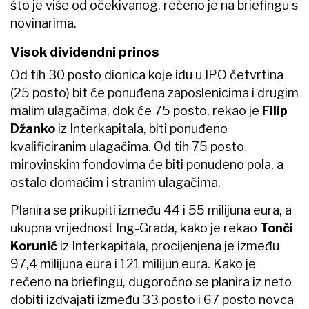
što je više od očekivanog, rečeno je na briefingu s
novinarima.
Visok dividendni prinos
Od tih 30 posto dionica koje idu u IPO četvrtina
(25 posto) bit će ponuđena zaposlenicima i drugim
malim ulagačima, dok će 75 posto, rekao je
Filip
Džanko
iz Interkapitala, biti ponuđeno
kvalificiranim ulagačima. Od tih 75 posto
mirovinskim fondovima će biti ponuđeno pola, a
ostalo domaćim i stranim ulagačima.
Planira se prikupiti između 44 i 55 milijuna eura, a
ukupna vrijednost Ing-Grada, kako je rekao
Tonči
Korunić
iz Interkapitala, procijenjena je između
97,4 milijuna eura i 121 milijun eura. Kako je
rečeno na briefingu, dugoročno se planira iz neto
dobiti izdvajati između 33 posto i 67 posto novca