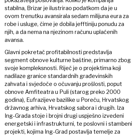
pokazatelja poslovanja. Koliko je kompanija
stabilna, Brizar je ilustrirao podatkom da je u
ovom trenutku avansirala sedam milijuna eura za
robe i usluge, čime je dobila jefftiniju ponudu za
njih, a da nema na njezinom računu uplaćenih
avansa.
Glavni pokretač profitabilnosti predstavlja
segment obnove kulturne baštine, primarno zbog
svoje kompleksnosti. Riječ je o projektima koji
nadilaze granice standardnih građevinskih
zahvata i svjedoče o očuvanju prošlosti, poput
obnove Amfiteatra u Puli (starog preko 2000
godina), Eufrazijeve bazilike u Poreču, Hrvatskog
državnog arhiva, Hrvatskog sabora i drugih. Iza
Ing-Grada stoje i brojni drugi uspješno izvedeni
energetski i infrastrukturni, te poslovni i stambeni
projekti, kojima Ing-Grad postavlja temelje za