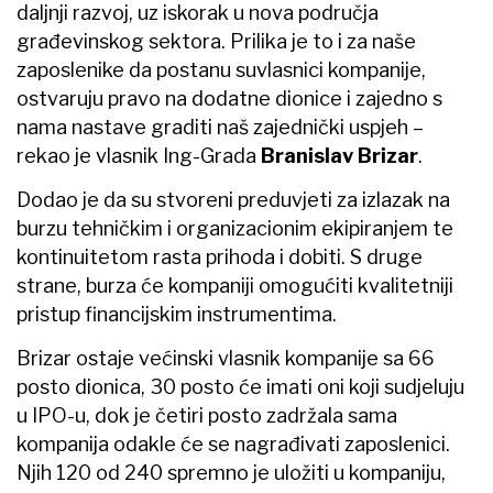
daljnji razvoj, uz iskorak u nova područja
građevinskog sektora. Prilika je to i za naše
zaposlenike da postanu suvlasnici kompanije,
ostvaruju pravo na dodatne dionice i zajedno s
nama nastave graditi naš zajednički uspjeh –
rekao je vlasnik Ing-Grada
Branislav Brizar
.
Dodao je da su stvoreni preduvjeti za izlazak na
burzu tehničkim i organizacionim ekipiranjem te
kontinuitetom rasta prihoda i dobiti. S druge
strane, burza će kompaniji omogućiti kvalitetniji
pristup financijskim instrumentima.
Brizar ostaje većinski vlasnik kompanije sa 66
posto dionica, 30 posto će imati oni koji sudjeluju
u IPO-u, dok je četiri posto zadržala sama
kompanija odakle će se nagrađivati zaposlenici.
Njih 120 od 240 spremno je uložiti u kompaniju,