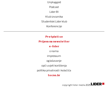
Unplugged
Podcast
Lider BI
Klub izvoznika
Studentski Lider klub
Konferencije
Pretplati se
Prijava na newsletter
e-lider
o nama
impressum
oglašavanje
opći uvjeti korištenja
politika privatnosti i kolačića
tocno.hr
copyright lider media 2025.