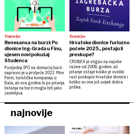
financije
financije
Renesansa na burzi: Po
Hrvatske dionice furiozno
dionice Ing-Grada u Finu,
počele 2025., postaju li
ujesen novi pokušaj
preskupe?
Studenca
CROBEX je stigao na najviše
razine od 2008. godine, ali
Posljednji IPO na domaćoj burzi
pitanje ostaje koliko je ovoliki
napravio je u proljeće 2022. Mon
rast poskupio hrvatske dionice i
Perin, turistička kompanija iz
koliko su one još uvijek dobra
Bala, ali ova godina bi po pitanja
prilika
listanja na burzi mogla biti jako
zanimljiva
najnovije