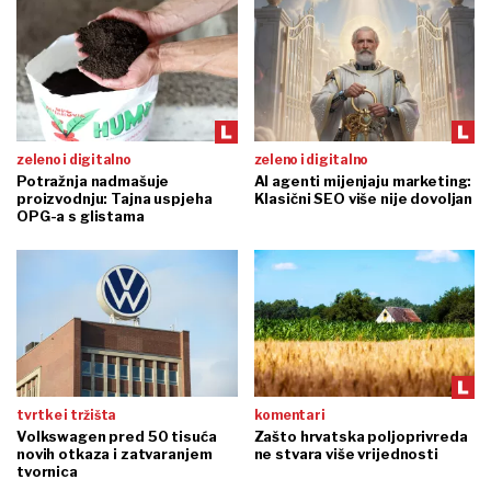
zeleno i digitalno
zeleno i digitalno
Potražnja nadmašuje
AI agenti mijenjaju marketing:
proizvodnju: Tajna uspjeha
Klasični SEO više nije dovoljan
OPG-a s glistama
tvrtke i tržišta
komentari
Volkswagen pred 50 tisuća
Zašto hrvatska poljoprivreda
novih otkaza i zatvaranjem
ne stvara više vrijednosti
tvornica