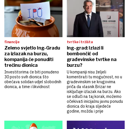
financije
tvrtke i tržišta
Zeleno svjetlo Ing-Gradu
Ing-grad: Izlazi li
za izlazak na burzu,
bombončić od
kompanija će ponuditi
građevinske tvrtke na
trećinu dionica
burzu?
Investitorima će biti ponuđeno
U kompaniji nisu željeli
30 posto svih dionica što
komentirati tu mogućnost, no u
obećava solidan udjel slobodnih
građevinskim se krugovima
dionica, a time i likvidnost
priča da vlasnik Brizar ne
isključuje izlazak na burzu. Ako
se odluči na taj korak, možemo
očekivati inicijalnu javnu ponudu
dionica do kraja sljedeće
godine, možda i prije