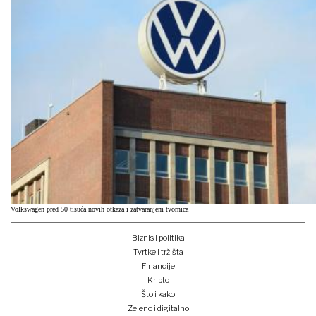
Volkswagen pred 50 tisuća novih otkaza i zatvaranjem tvornica
Biznis i politika
Tvrtke i tržišta
Financije
Kripto
Što i kako
Zeleno i digitalno