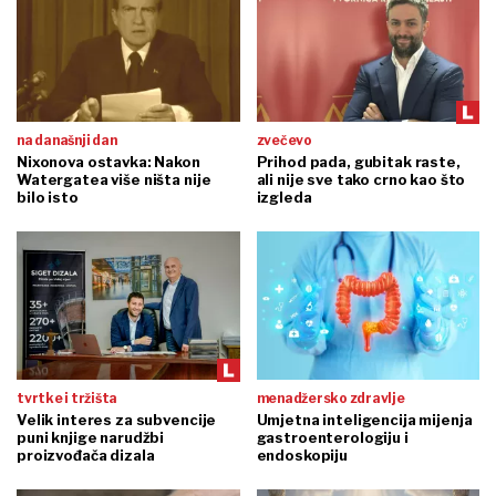
na današnji dan
zvečevo
Nixonova ostavka: Nakon
Prihod pada, gubitak raste,
Watergatea više ništa nije
ali nije sve tako crno kao što
bilo isto
izgleda
tvrtke i tržišta
menadžersko zdravlje
Velik interes za subvencije
Umjetna inteligencija mijenja
puni knjige narudžbi
gastroenterologiju i
proizvođača dizala
endoskopiju