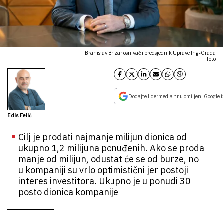
Branislav Brizar, osnivač i predsjednik Uprave Ing-Grada
foto
Dodajte lidermedia.hr u omiljeni Google i
Edis Felić
Cilj je prodati najmanje milijun dionica od
ukupno 1,2 milijuna ponuđenih. Ako se proda
manje od milijun, odustat će se od burze, no
u kompaniji su vrlo optimistični jer postoji
interes investitora. Ukupno je u ponudi 30
posto dionica kompanije