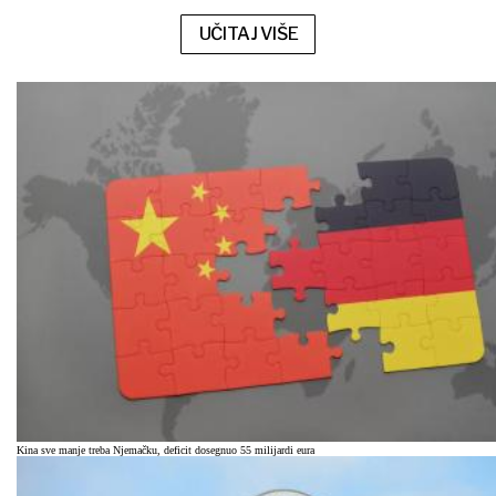
UČITAJ VIŠE
Kina sve manje treba Njemačku, deficit dosegnuo 55 milijardi eura