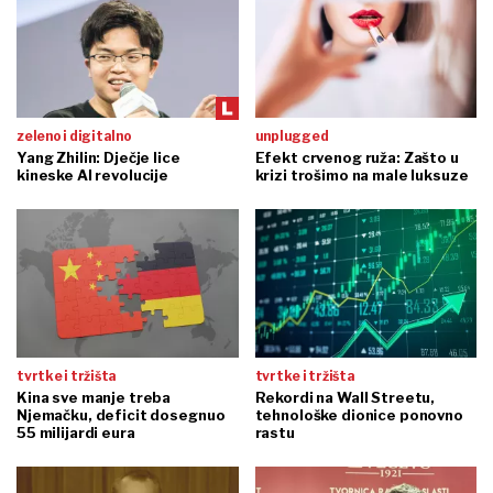
zeleno i digitalno
unplugged
Yang Zhilin: Dječje lice
Efekt crvenog ruža: Zašto u
kineske AI revolucije
krizi trošimo na male luksuze
tvrtke i tržišta
tvrtke i tržišta
Kina sve manje treba
Rekordi na Wall Streetu,
Njemačku, deficit dosegnuo
tehnološke dionice ponovno
55 milijardi eura
rastu