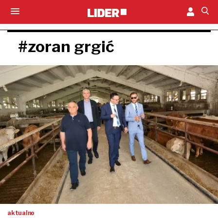
#zoran grgić
aktualno