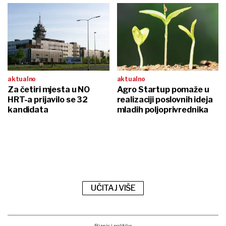
aktualno
aktualno
Za četiri mjesta u NO
Agro Startup pomaže u
HRT-a prijavilo se 32
realizaciji poslovnih ideja
kandidata
mladih poljoprivrednika
UČITAJ VIŠE