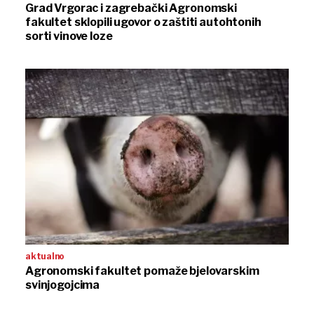
Grad Vrgorac i zagrebački Agronomski
fakultet sklopili ugovor o zaštiti autohtonih
sorti vinove loze
aktualno
Agronomski fakultet pomaže bjelovarskim
svinjogojcima