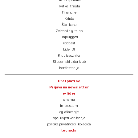
Biznis i politika
Tvrtke i tržišta
Financije
Kripto
Što i kako
Zeleno i digitalno
Unplugged
Podcast
Lider BI
Klub izvoznika
Studentski Lider klub
Konferencije
Pretplati se
Prijava na newsletter
e-lider
o nama
impressum
oglašavanje
opći uvjeti korištenja
politika privatnosti i kolačića
tocno.hr