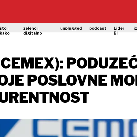
što i
zeleno i
unplugged
podcast
Lider
i
kako
digitalno
BI
(CEMEX): PODUZE
VOJE POSLOVNE MO
URENTNOST