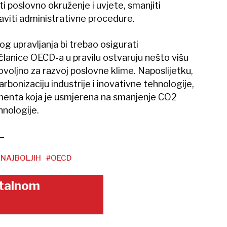
i poslovno okruženje i uvjete, smanjiti
taviti administrativne procedure.
g upravljanja bi trebao osigurati
članice OECD-a u pravilu ostvaruju nešto višu
voljno za razvoj poslovne klime. Naposlijetku,
bonizaciju industrije i inovativne tehnologije,
cementa koja je usmjerena na smanjenje CO2
hnologije.
 NAJBOLJIH
#OECD
gitalnom