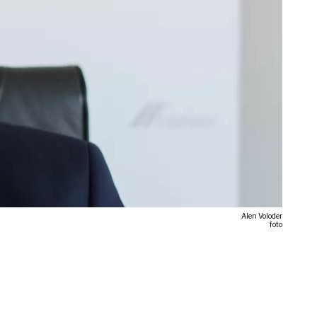
Alen Voloder
foto