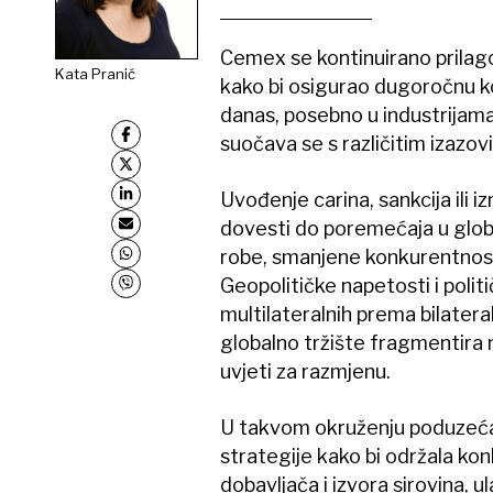
Cemex se kontinuirano prilago
Kata Pranić
kako bi osigurao dugoročnu k
danas, posebno u industrijama i
suočava se s različitim izazov
Uvođenje carina, sankcija ili
dovesti do poremećaja u glob
robe, smanjene konkurentnost
Geopolitičke napetosti i poli
multilateralnih prema bilatera
globalno tržište fragmentira na
uvjeti za razmjenu.
U takvom okruženju poduzeća 
strategije kako bi održala kon
dobavljača i izvora sirovina, 