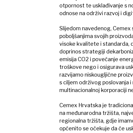
otpornost te usklađivanje s n
odnose na održivi razvoj i dig
Slijedom navedenog, Cemex stal
poboljšanjima svojih proizvoda
visoke kvalitete i standarda, 
doprinos strategiji dekarboni
emisija CO2 i povećanje ener
troškove nego i osigurava us
razvijamo niskougljične proiz
s ciljem održivog poslovanja 
multinacionalnoj korporaciji n
Cemex Hrvatska je tradicionaln
na međunarodna tržišta, najve
regionalna tržišta, gdje imam
općenito se očekuje da će usk