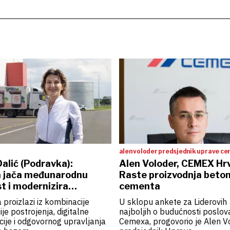
alen voloder predsjednik uprave cemex-a
hrvatska
alić (Podravka):
Alen Voloder, CEMEX Hr
 jača međunarodnu
Raste proizvodnja beton
t i modernizira
cementa
nju
proizlazi iz kombinacije
U sklopu ankete za Liderovih
je postrojenja, digitalne
najboljih o budućnosti poslov
ije i odgovornog upravljanja
Cemexa, progovorio je Alen V