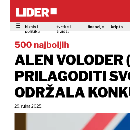
biznis i
tvrtke i
financije
kripto
politika
tržišta
500 najboljih
ALEN VOLODER 
PRILAGODITI S
ODRŽALA KONK
29. rujna 2025.