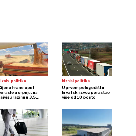
iznis i politika
biznis i politika
Cijene hrane opet
U prvom polugodištu
porasle u srpnju, na
hrvatski izvoz porastao
ajvišu razinu u 3,5
više od 10 posto
godine