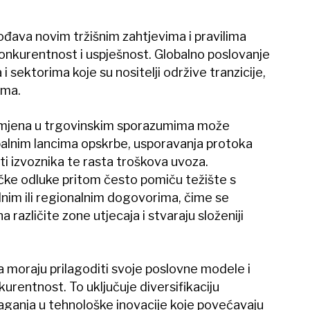
đava novim tržišnim zahtjevima i pravilima
onkurentnost i uspješnost. Globalno poslovanje
 sektorima koje su nositelji održive tranzicije,
ima.
 izmjena u trgovinskim sporazumima može
alnim lancima opskrbe, usporavanja protoka
i izvoznika te rasta troškova uvoza.
tičke odluke pritom često pomiču težište s
lnim ili regionalnim dogovorima, čime se
 različite zone utjecaja i stvaraju složeniji
moraju prilagoditi svoje poslovne modele i
kurentnost. To uključuje diversifikaciju
ulaganja u tehnološke inovacije koje povećavaju