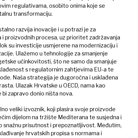
ovim regulativama, osobito onima koje se
italnu transformaciju.
no razvija inovacije i u potrazi je za
 i proizvodnih procesa, uz prioritet zadržavanja
dok su investicije usmjerene na modernizaciju i
zacije. Ulažemo u tehnologije za smanjenje
getske učinkovitosti, što ne samo da smanjuje
klađenost s regulatornim zahtjevima EU-a te
vode. Naša strategija je dugoročna i usklađena
i rasta. Ulazak Hrvatske u OECD, nama kao
e bi zapravo donio ništa nova.
o veliki izvoznik, koji plasira svoje proizvode
ćim dijelom na tržište Mediterana te susjedna i
o snažnu prisutnost i prepoznatljivost. Međutim,
lađivanje hrvatskih propisa s normama i