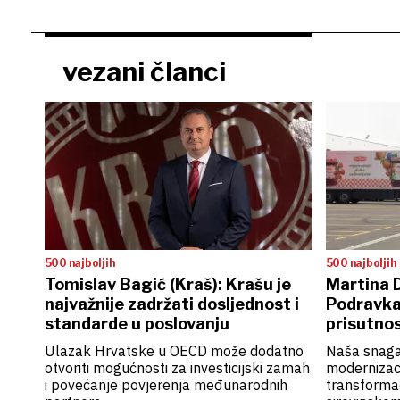
vezani članci
500 najboljih
500 najboljih
Tomislav Bagić (Kraš): Krašu je
Martina D
najvažnije zadržati dosljednost i
Podravka
standarde u poslovanju
prisutnos
proizvod
Ulazak Hrvatske u OECD može dodatno
Naša snaga 
otvoriti mogućnosti za investicijski zamah
modernizaci
i povećanje povjerenja međunarodnih
transformac