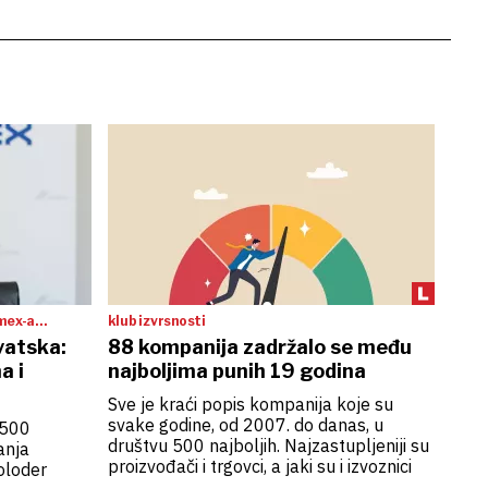
klub izvrsnosti
vatska:
88 kompanija zadržalo se među
a i
najboljima punih 19 godina
Sve je kraći popis kompanija koje su
svake godine, od 2007. do danas, u
 500
društvu 500 najboljih. Najzastupljeniji su
anja
proizvođači i trgovci, a jaki su i izvoznici
oloder