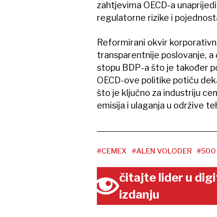
zahtjevima OECD-a unaprijedit
regulatorne rizike i pojednos
Reformirani okvir korporativno
transparentnije poslovanje, a 
stopu BDP-a što je također po
OECD-ove politike potiču dekar
što je ključno za industriju 
emisija i ulaganja u održive te
#CEMEX
#ALEN VOLODER
#500
čitajte lider u di
izdanju