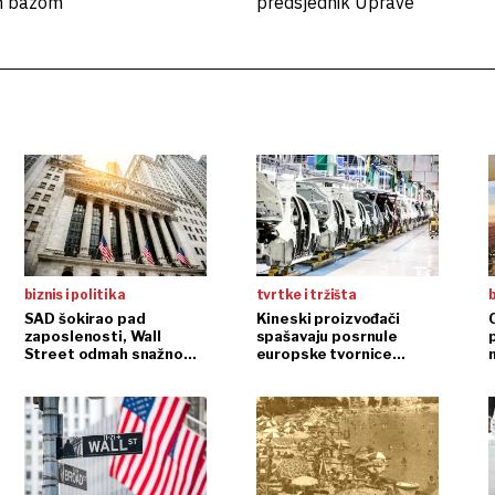
m bazom
predsjednik Uprave
biznis i politika
tvrtke i tržišta
b
SAD šokirao pad
Kineski proizvođači
zaposlenosti, Wall
spašavaju posrnule
Street odmah snažno
europske tvornice
n
reagirao
automobila