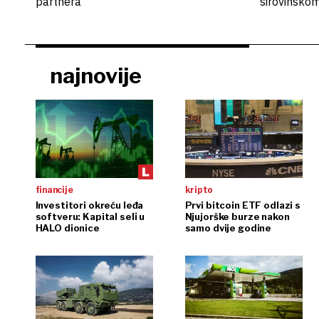
partnera
sirovinsko
najnovije
financije
kripto
Investitori okreću leđa
Prvi bitcoin ETF odlazi s
softveru: Kapital seli u
Njujorške burze nakon
HALO dionice
samo dvije godine