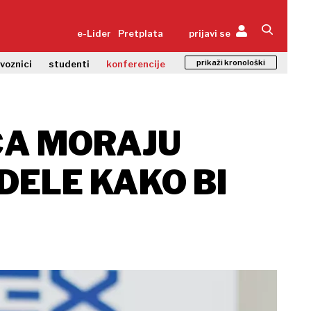
e-Lider
Pretplata
prijavi se
prikaži kronološki
zvoznici
studenti
konferencije
ĆA MORAJU
DELE KAKO BI