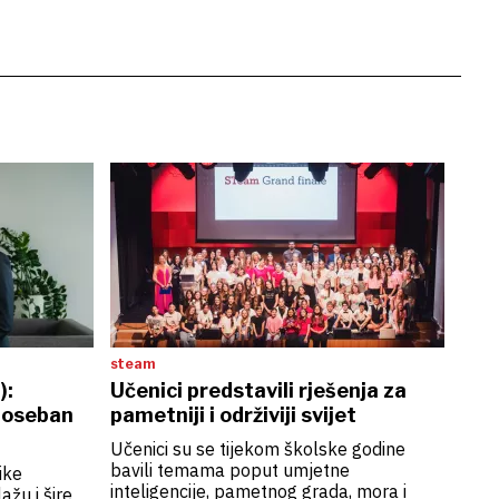
steam
):
Učenici predstavili rješenja za
 poseban
pametniji i održiviji svijet
Učenici su se tijekom školske godine
bavili temama poput umjetne
ike
inteligencije, pametnog grada, mora i
ažu i šire