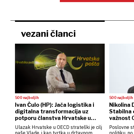
vezani članci
500 najboljih
500 najboljih
Ivan Čulo (HP): Jača logistika i
Nikolina 
digitalna transformacija uz
Stabilna 
potporu članstva Hrvatske u
važnost 
OECD-u
Ulazak Hrvatske u OECD strateški je cilj
Poslovne st
naše Vlade, i kao tvrtka u državnom
politiku, n