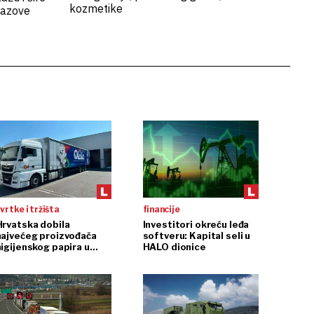
kozmetike
izazove
vrtke i tržišta
financije
Hrvatska dobila
Investitori okreću leđa
najvećeg proizvođača
softveru: Kapital seli u
higijenskog papira u
HALO dionice
egiji