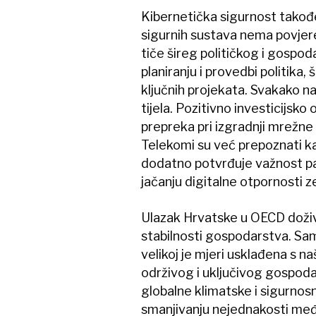
Kibernetička sigurnost takođe
sigurnih sustava nema povjere
tiče šireg političkog i gospoda
planiranju i provedbi politika,
ključnih projekata. Svakako na
tijela. Pozitivno investicijsko 
prepreka pri izgradnji mrežne 
Telekomi su već prepoznati ka
dodatno potvrđuje važnost pa
jačanju digitalne otpornosti z
Ulazak Hrvatske u OECD doživ
stabilnosti gospodarstva. Sam
velikoj je mjeri usklađena s n
održivog i uključivog gospoda
globalne klimatske i sigurnos
smanjivanju nejednakosti međ