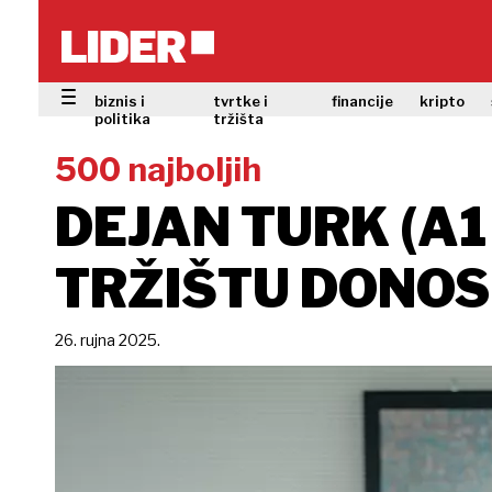
biznis i
tvrtke i
financije
kripto
politika
tržišta
500 najboljih
DEJAN TURK (A1
TRŽIŠTU DONOS
26. rujna 2025.