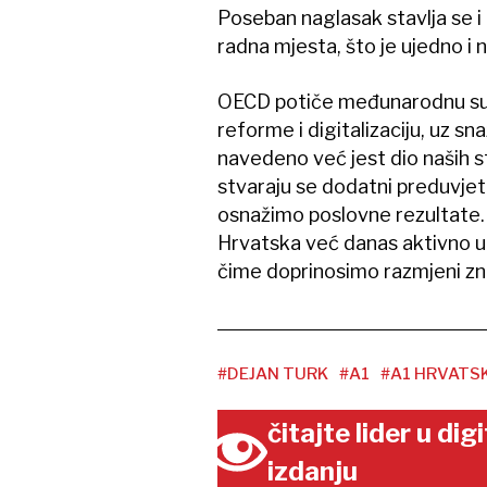
Poseban naglasak stavlja se i 
radna mjesta, što je ujedno i n
OECD potiče međunarodnu sur
reforme i digitalizaciju, uz sn
navedeno već jest dio naših s
stvaraju se dodatni preduvje
osnažimo poslovne rezultate. V
Hrvatska već danas aktivno uk
čime doprinosimo razmjeni zn
#DEJAN TURK
#A1
#A1 HRVATS
čitajte lider u di
izdanju