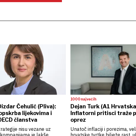
1000 najvećih
Dizdar Čehulić (Pliva):
Dejan Turk (A1 Hrvatska
opskrba lijekovima i
Inflatorni pritisci traže
OECD članstva
oprez
rategije nisu vezane uz
Unatoč inflaciji i porezima, vel
o kompanijama je lakše
hrvatske tvrtke bilježe rast, ul