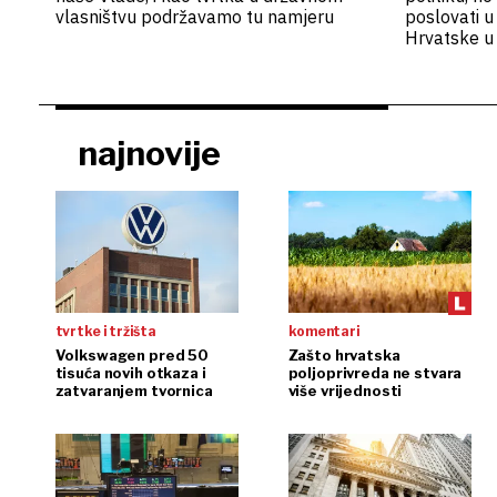
vlasništvu podržavamo tu namjeru
poslovati u
Hrvatske u
pristup međ
kapitalu
najnovije
tvrtke i tržišta
komentari
Volkswagen pred 50
Zašto hrvatska
tisuća novih otkaza i
poljoprivreda ne stvara
zatvaranjem tvornica
više vrijednosti