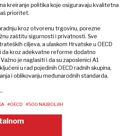
na kreiranje politika koje osiguravaju kvalitetna
aš prioritet.
adnju kroz otvorenu trgovinu, porezne
ažnu zaštitu sigurnosti i privatnosti. Sve
trateških ciljeva, a ulaskom Hrvatske u OECD
ti da kroz adekvatne reforme dodatno
ažno je naglasiti i da su zaposlenici A1
ljučeni u rad pojedinih OECD radnih skupina,
anja i oblikovanju međunarodnih standarda.
KA
#OECD
#500 NAJBOLJIH
gitalnom