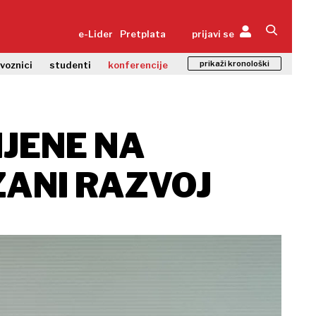
e-Lider
Pretplata
prijavi se
prikaži kronološki
zvoznici
studenti
konferencije
MJENE NA
ZANI RAZVOJ