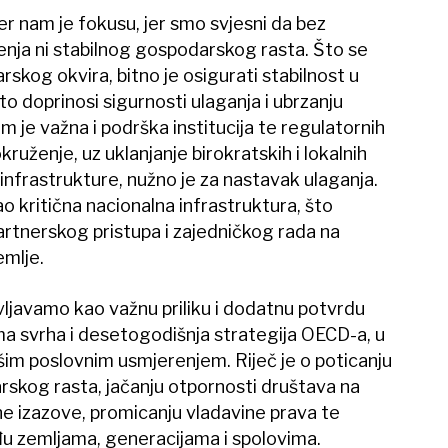
r nam je fokusu, jer smo svjesni da bez
nja ni stabilnog gospodarskog rasta. Što se
rskog okvira, bitno je osigurati stabilnost u
 što doprinosi sigurnosti ulaganja i ubrzanju
m je važna i podrška institucija te regulatornih
okruženje, uz uklanjanje birokratskih i lokalnih
infrastrukture, nužno je za nastavak ulaganja.
o kritična nacionalna infrastruktura, što
rtnerskog pristupa i zajedničkog rada na
emlje.
ljavamo kao važnu priliku i dodatnu potvrdu
a svrha i desetogodišnja strategija OECD-a, u
ašim poslovnim usmjerenjem. Riječ je o poticanju
rskog rasta, jačanju otpornosti društava na
ne izazove, promicanju vladavine prava te
u zemljama, generacijama i spolovima.