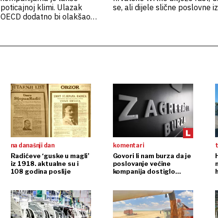
 poticajnoj klimi. Ulazak
se, ali dijele slične poslovne 
 OECD dodatno bi olakšao
unarodnim tržištima i
na današnji dan
komentari
t
Radićeve ‘guske u magli’
Govori li nam burza da je
iz 1918. aktualne su i
poslovanje većine
108 godina poslije
kompanija dostiglo
plafon?
r