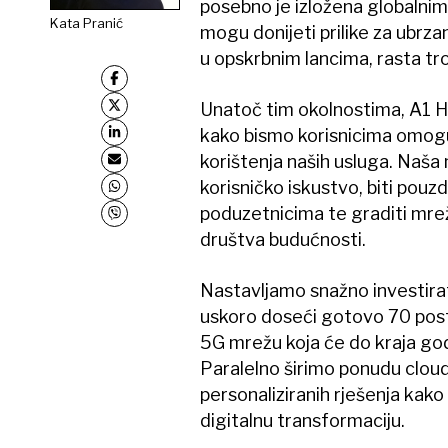
posebno je izložena globalnim
Kata Pranić
mogu donijeti prilike za ubrzan
u opskrbnim lancima, rasta tro
Unatoč tim okolnostima, A1 H
kako bismo korisnicima omogući
korištenja naših usluga. Naša m
korisničko iskustvo, biti pouz
poduzetnicima te graditi mrež
društva budućnosti.
Nastavljamo snažno investira
uskoro doseći gotovo 70 post
5G mrežu koja će do kraja god
Paralelno širimo ponudu cloud
personaliziranih rješenja kako 
digitalnu transformaciju.