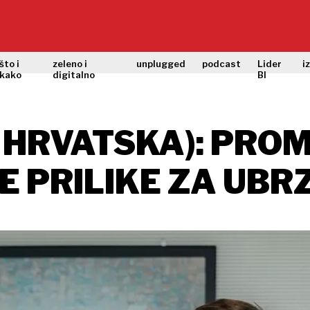
što i
zeleno i
unplugged
podcast
Lider
i
kako
digitalno
BI
 HRVATSKA): PRO
E PRILIKE ZA UBR