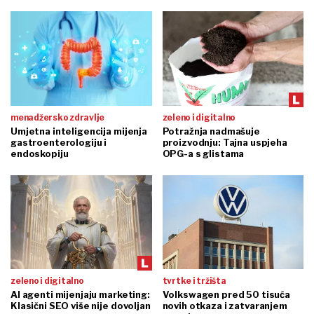
menadžersko zdravlje
zeleno i digitalno
Umjetna inteligencija mijenja
Potražnja nadmašuje
gastroenterologiju i
proizvodnju: Tajna uspjeha
endoskopiju
OPG-a s glistama
zeleno i digitalno
tvrtke i tržišta
AI agenti mijenjaju marketing:
Volkswagen pred 50 tisuća
Klasični SEO više nije dovoljan
novih otkaza i zatvaranjem