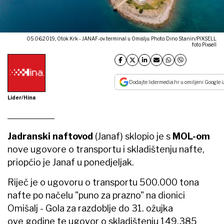
05.06.2019., Otok Krk - JANAF-ov terminal u Omislju. Photo: Dino Stanin/PIXSELL
foto Pixsell
Dodajte lidermedia.hr u omiljeni Google i
Lider/Hina
Jadranski naftovod
(Janaf) sklopio je s
MOL-om
nove ugovore o transportu i skladištenju nafte,
priopćio je Janaf u ponedjeljak.
Riječ je o ugovoru o transportu 500.000 tona
nafte po načelu "puno za prazno" na dionici
Omišalj - Gola za razdoblje do 31. ožujka
ove godine te ugovor o skladištenju 149.385