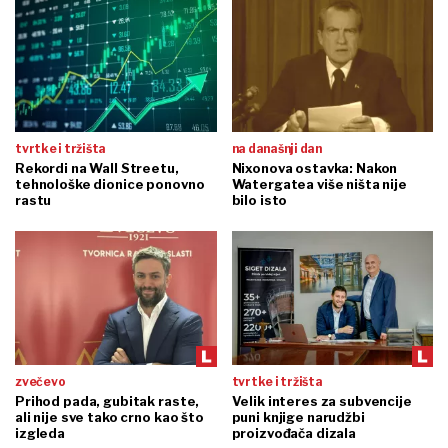
tvrtke i tržišta
na današnji dan
Rekordi na Wall Streetu,
Nixonova ostavka: Nakon
tehnološke dionice ponovno
Watergatea više ništa nije
rastu
bilo isto
zvečevo
tvrtke i tržišta
Prihod pada, gubitak raste,
Velik interes za subvencije
ali nije sve tako crno kao što
puni knjige narudžbi
izgleda
proizvođača dizala