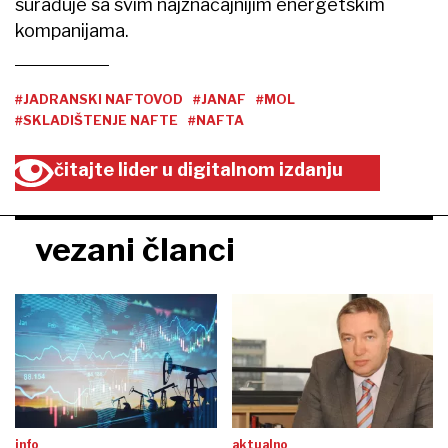
surađuje sa svim najznačajnijim energetskim
kompanijama.
#JADRANSKI NAFTOVOD
#JANAF
#MOL
#SKLADIŠTENJE NAFTE
#NAFTA
čitajte lider u digitalnom izdanju
vezani članci
info
aktualno