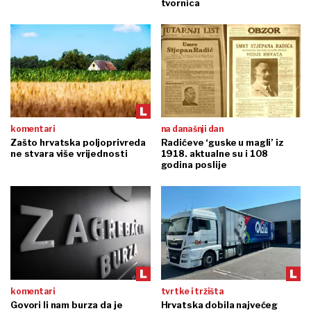
tvornica
komentari
na današnji dan
Zašto hrvatska poljoprivreda
Radićeve ‘guske u magli’ iz
ne stvara više vrijednosti
1918. aktualne su i 108
godina poslije
komentari
tvrtke i tržišta
Govori li nam burza da je
Hrvatska dobila najvećeg