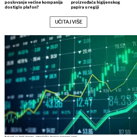
poslovanje većine kompanija
proizvođača higijenskog
dostiglo plafon?
papira u regiji
UČITAJ VIŠE
Rekordi na Wall Streetu, tehnološke dionice ponovno rastu