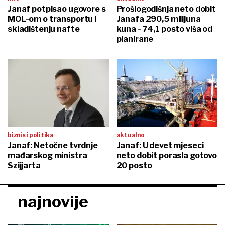
Janaf potpisao ugovore s
Prošlogodišnja neto dobit
MOL-om o transportu i
Janafa 290,5 milijuna
skladištenju nafte
kuna - 74,1 posto viša od
planirane
biznis i politika
aktualno
Janaf: Netočne tvrdnje
Janaf: U devet mjeseci
mađarskog ministra
neto dobit porasla gotovo
Szijjarta
20 posto
najnovije