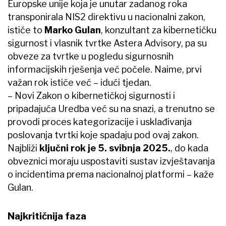
Europske unije koja je unutar zadanog roka
transponirala NIS2 direktivu u nacionalni zakon,
ističe to
Marko Gulan
, konzultant za kibernetičku
sigurnost i vlasnik tvrtke Astera Advisory, pa su
obveze za tvrtke u pogledu sigurnosnih
informacijskih rješenja već počele. Naime, prvi
važan rok ističe već – idući tjedan.
– Novi Zakon o kibernetičkoj sigurnosti i
pripadajuća Uredba već su na snazi, a trenutno se
provodi proces kategorizacije i usklađivanja
poslovanja tvrtki koje spadaju pod ovaj zakon.
Najbliži
ključni rok je 5. svibnja 2025.
, do kada
obveznici moraju uspostaviti sustav izvještavanja
o incidentima prema nacionalnoj platformi – kaže
Gulan.
Najkritičnija faza