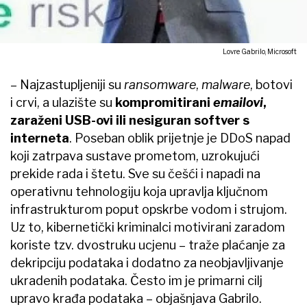
Lovre Gabrilo, Microsoft
– Najzastupljeniji su
ransomware
,
malware
, botovi
i crvi, a ulazište su
kompromitirani
emailovi
,
zaraženi USB-ovi ili nesiguran softver s
interneta
. Poseban oblik prijetnje je DDoS napad
koji zatrpava sustave prometom, uzrokujući
prekide rada i štetu. Sve su češći i napadi na
operativnu tehnologiju koja upravlja ključnom
infrastrukturom poput opskrbe vodom i strujom.
Uz to, kibernetički kriminalci motivirani zaradom
koriste tzv. dvostruku ucjenu – traže plaćanje za
dekripciju podataka i dodatno za neobjavljivanje
ukradenih podataka. Često im je primarni cilj
upravo krađa podataka – objašnjava Gabrilo.