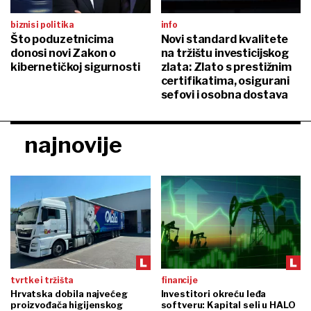
biznis i politika
info
Što poduzetnicima
Novi standard kvalitete
donosi novi Zakon o
na tržištu investicijskog
kibernetičkoj sigurnosti
zlata: Zlato s prestižnim
certifikatima, osigurani
sefovi i osobna dostava
najnovije
tvrtke i tržišta
financije
Hrvatska dobila najvećeg
Investitori okreću leđa
proizvođača higijenskog
softveru: Kapital seli u HALO