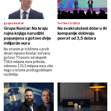
grupa končar
tvrtke i tržišta
Grupa Končar: Na kraju
Na svaki uloženi dolar u AI
rujna knjiga narudžbi
kompanije dobivaju
popunjena s gotovo dvije
povrat od 3,5 dolara
milijarde eura
Na stranim je tržištima u prvih
devet mjeseci Končar ostvario
gotovo 73 posto od ukupnih
734,6 milijuna eura prihoda,
odnosno 133,5 milijuna eura više
nego u istome prošlogodišnjem
razdoblju