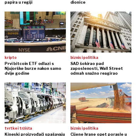
papira u regiji
dionice
kripto
biznis i politika
Prvi bitcoin ETF odlazi s
SAD šokirao pad
Njujorške burze nakon samo
zaposlenosti, Wall Street
dvije godine
odmah snažno reagirao
tvrtke i tržišta
biznis i politika
Kineski proizvođači spašavaju
Cijene hrane opet porasle u