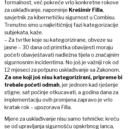
formalnost, već pokreće vrlo konkretne rokove
za usklađivanje, napominje
Krešimir Filla
,
savjetnik za kibernetičku sigurnost u Combisu.
Trenutno smo u najkritičnijoj fazi kategorizacije
subjekata, kaže.
– Za tvrtke koje su kategorizirane, obveze su
jasne – 30 dana od primitka obavijesti moraju
početi obavještavati nadležna tijela o značajnim
sigurnosnim incidentima. No još je važniji rok od
12 mjeseci za potpuno usklađivanje sa Zakonom.
Za one koji još nisu kategorizirani, pripreme bi
trebale početi odmah
, jer jednom kad rješenje
stigne, sat počinje otkucavati, a godina dana za
implementaciju ovih promjena zapravo je vrlo
kratak rok – upozorava Filla.
Mjere za usklađivanje nisu samo tehničke; kreću
se od upravljanja sigurnošću opskrbnog lanca,