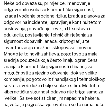
Neke od obveza su, primjerice, imenovanje
odgovornih osoba za kibernetičku sigurnost,
izrada i vođenje procjene rizika, izradua planova za
odgovor na incidente, upravljanje kontinuitetom
poslovanja, provođenje revizija IT sustava i
edukaciju, postavljanje tehničkih rješenja za
sigurnost dobavnih lanaca, kriptografiju te
inventarizaciju mrežne i sklopovske imovine.
Mnogo je to novih zahtjeva, pogotovo za mala i
srednja poduzeća koja često imaju ograničena
znanja o kibernetičkoj sigurnosti i financijske
mogućnosti za njezino očuvanje, dok se velike
kompanije, pogotovo iz financijskog i tehnološkog
sektora, već duže i bolje snalaze s tim. Međutim,
kibernetička sigurnost odavno nije briga samo za
'velike'. Sa sve sofisticiranijim napadima hakera,
najveća je pogreška vjerovati da se to nama neće