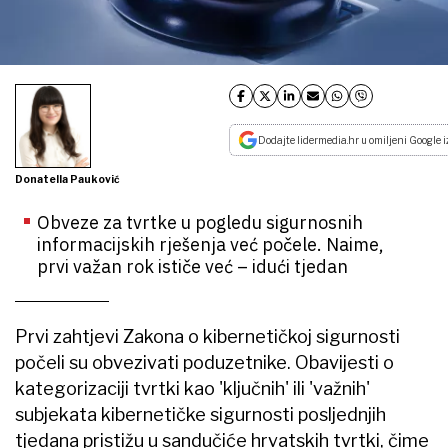
Dodajte lidermedia.hr u omiljeni Google i
Donatella Pauković
Obveze za tvrtke u pogledu sigurnosnih
informacijskih rješenja već počele. Naime,
prvi važan rok ističe već – idući tjedan
Prvi zahtjevi Zakona o kibernetičkoj sigurnosti
počeli su obvezivati poduzetnike. Obavijesti o
kategorizaciji tvrtki kao 'ključnih' ili 'važnih'
subjekata kibernetičke sigurnosti posljednjih
tjedana pristižu u sandučiće hrvatskih tvrtki, čime