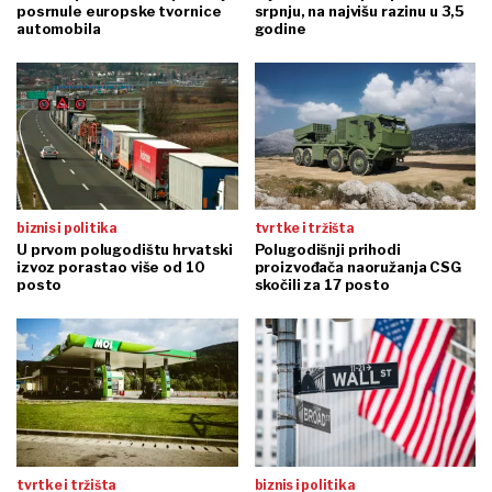
posrnule europske tvornice
srpnju, na najvišu razinu u 3,5
automobila
godine
biznis i politika
tvrtke i tržišta
U prvom polugodištu hrvatski
Polugodišnji prihodi
izvoz porastao više od 10
proizvođača naoružanja CSG
posto
skočili za 17 posto
tvrtke i tržišta
biznis i politika