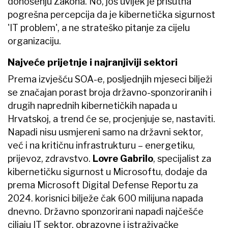
donošenju Zakona. No, još uvijek je prisutna
pogrešna percepcija da je kibernetička sigurnost
'IT problem', a ne strateško pitanje za cijelu
organizaciju.
Najveće prijetnje i najranjiviji sektori
Prema izvješću SOA-e, posljednjih mjeseci bilježi
se značajan porast broja državno-sponzoriranih i
drugih naprednih kibernetičkih napada u
Hrvatskoj, a trend će se, procjenjuje se, nastaviti.
Napadi nisu usmjereni samo na državni sektor,
već i na kritičnu infrastrukturu – energetiku,
prijevoz, zdravstvo.
Lovre Gabrilo
, specijalist za
kibernetičku sigurnost u Microsoftu, dodaje da
prema Microsoft Digital Defense Reportu za
2024. korisnici bilježe čak 600 milijuna napada
dnevno. Državno sponzorirani napadi najčešće
ciljaju IT sektor, obrazovne i istraživačke