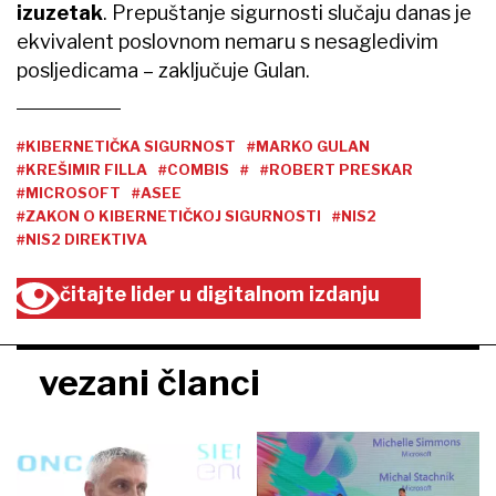
izuzetak
. Prepuštanje sigurnosti slučaju danas je
ekvivalent poslovnom nemaru s nesagledivim
posljedicama – zaključuje Gulan.
#KIBERNETIČKA SIGURNOST
#MARKO GULAN
#KREŠIMIR FILLA
#COMBIS
#
#ROBERT PRESKAR
#MICROSOFT
#ASEE
#ZAKON O KIBERNETIČKOJ SIGURNOSTI
#NIS2
#NIS2 DIREKTIVA
čitajte lider u digitalnom izdanju
vezani članci