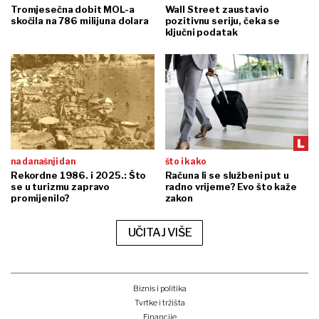
Tromjesečna dobit MOL-a
Wall Street zaustavio
skočila na 786 milijuna dolara
pozitivnu seriju, čeka se
ključni podatak
na današnji dan
što i kako
Rekordne 1986. i 2025.: Što
Računa li se službeni put u
se u turizmu zapravo
radno vrijeme? Evo što kaže
promijenilo?
zakon
UČITAJ VIŠE
Biznis i politika
Tvrtke i tržišta
Financije