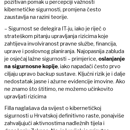
pozitivan pomak u percepciji važnosti
kibernetičke sigurnosti, promjena često
zaustavlja na razini teorije.
– Sigurnost se delegira IT-ju, iako je riječ o
strateškom pitanju upravljanja rizicima koje
zahtijeva involviranost pravne službe, financija,
uprave i poslovnog planiranja. Najopasnija zabluda
je osjećaj lažne sigurnosti – primjerice,
oslanjanje
na sigurnosne kopije
, iako napadači često prvo
ciljaju upravo
backup
sustave. Ključni rizik je i dalje
nedostatak jasne i ažurne evidencije imovine. Ako
ne znamo što štitimo, ne možemo učinkovito
upravljati rizicima
Filla naglašava da svijest o kibernetičkoj
sigurnosti u Hrvatskoj definitivno raste, ponajviše
zahvaljujući aktivnostima nadležnih tijela i