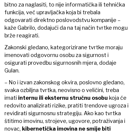
bitno za naglasiti, to nije informatička ili tehnička
funkcija, već upravljačka koja bi trebala
odgovarati direktno poslovodstvu kompanije –
kaže Gabrilo, dodajući da na taj način tvrtke mogu
brže reagirati.
Zakonski gledano, kategorizirane tvrtke moraju
imenovati odgovornu osobu za sigurnost i
osigurati provedbu sigurnosnih mjera, dodaje
Gulan.
– No i izvan zakonskog okvira, poslovno gledano,
svaka ozbiljna tvrtka, neovisno o veličini, treba
imati
internu ili eksternu stručnu osobu
koja će
redovito analizirati rizike, pratiti trendove ugroza i
revidirati sigurnosnu strategiju. Ako kao tvrtka
štitimo imovinu, strojeve, ugovore, potraživanja i
novac,
kibernetička imovina ne smije biti