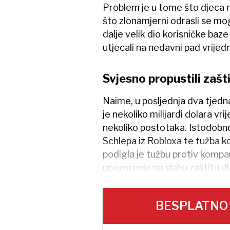
Problem je u tome što djeca mo
što zlonamjerni odrasli se mog
dalje velik dio korisničke baze
utjecali na nedavni pad vrijed
Svjesno propustili zašti
Naime, u posljednja dva tjedna
je nekoliko milijardi dolara vr
nekoliko postotaka. Istodobn
Schlepa iz Robloxa te tužba koj
podigla je tužbu protiv kompa
upozorenje na slabu zaštitu dj
BESPLATNO na