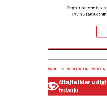
Registrirajte se bez t
Prvih 5 zaključani
#ROBLOX
#PREDATORI
#DJECA
čitajte lider u di
izdanju