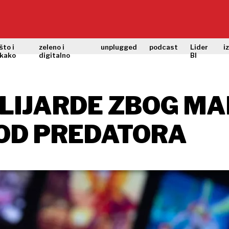
što i
zeleno i
unplugged
podcast
Lider
i
kako
digitalno
BI
ILIJARDE ZBOG M
 OD PREDATORA