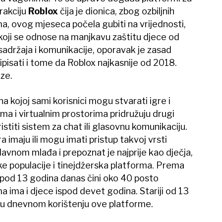
erakciju
Roblox
čija je dionica, zbog ozbiljnih
ma, ovog mjeseca počela gubiti na vrijednosti,
koji se odnose na manjkavu zaštitu djece od
sadržaja i komunikacije, oporavak je zasad
ripisati i tome da Roblox najkasnije od 2018.
ze.
a kojoj sami korisnici mogu stvarati igre i
ama i virtualnim prostorima pridružuju drugi
ristiti sistem za chat ili glasovnu komunikaciju.
 imaju ili mogu imati pristup takvoj vrsti
lavnom mlađa i prepoznat je najprije kao dječja,
ke populacije i tinejdžerska platforma. Prema
spod 13 godina danas čini oko 40 posto
a ima i djece ispod devet godina. Stariji od 13
ji u dnevnom korištenju ove platforme.