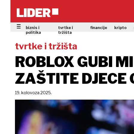
biznis i
tvrtke i
financije
kripto
politika
tržišta
tvrtke i tržišta
ROBLOX GUBI M
ZAŠTITE DJECE
19. kolovoza 2025.