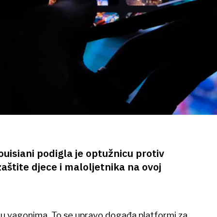
uisiani podigla je optužnicu protiv
štite djece i maloljetnika na ovoj
u u vagonima. To se upravo događa platformi za