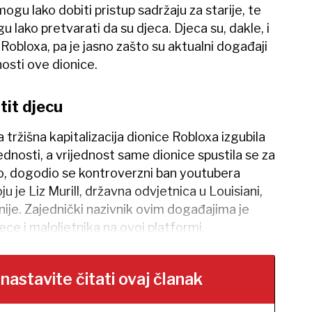
gu lako dobiti pristup sadržaju za starije, te
u lako pretvarati da su djeca. Djeca su, dakle, i
 Robloxa, pa je jasno zašto su aktualni događaji
nosti ove dionice.
tit djecu
 tržišna kapitalizacija dionice Robloxa izgubila
ijednosti, a vrijednost same dionice spustila se za
o, dogodio se kontroverzni ban youtubera
u je Liz Murill, državna odvjetnica u Louisiani,
nije. Zajednički nazivnik ovim događajima je
ece i maloljetnika na ovoj platformi.
stavite čitati ovaj članak