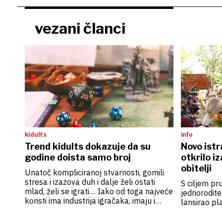
vezani članci
kidults
info
Trend kidults dokazuje da su
Novo ist
godine doista samo broj
otkrilo i
obitelji
Unatoč kompliciranoj stvarnosti, gomili
stresa i izazova duh i dalje želi ostati
S ciljem p
mlad, želi se igrati… Iako od toga najveće
jednorodite
koristi ima industrija igračaka, imaju i
lansirao pl
drugi brendovi iz različitih sektora, i to od
putovanja do prehrambene industrije