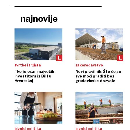
najnovije
tvrtke i tržišta
zakonodavstvo
Tko je osam najvećih
Novi pravilnik: Što će se
investitora iz BiH u
sve moći graditi bez
Hrvatskoj
građevinske dozvole
biznis i politika
biznis i politika