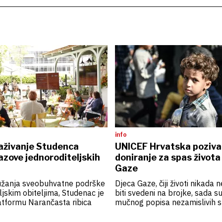
info
raživanje Studenca
UNICEF Hrvatska poziva
zazove jednoroditeljskih
doniranje za spas života
Gaze
ružanja sveobuhvatne podrške
Djeca Gaze, čiji životi nikada n
ljskim obiteljima, Studenac je
biti svedeni na brojke, sada s
atformu Narančasta ribica
mučnog popisa nezamislivih s