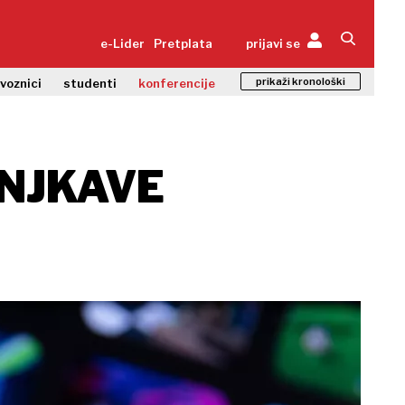
e-Lider
Pretplata
prijavi se
prikaži kronološki
zvoznici
studenti
konferencije
ANJKAVE