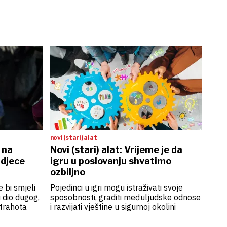
novi (stari) alat
 na
Novi (stari) alat: Vrijeme je da
 djece
igru u poslovanju shvatimo
ozbiljno
e bi smjeli
Pojedinci u igri mogu istraživati svoje
u dio dugog,
sposobnosti, graditi međuljudske odnose
trahota
i razvijati vještine u sigurnoj okolini