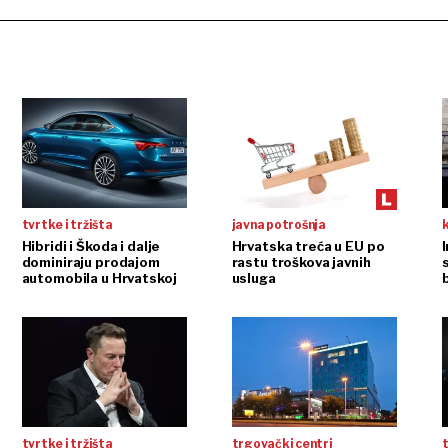
tvrtke i tržišta
javna potrošnja
Hibridi i Škoda i dalje
Hrvatska treća u EU po
dominiraju prodajom
rastu troškova javnih
automobila u Hrvatskoj
usluga
tvrtke i tržišta
trgovački centri
t