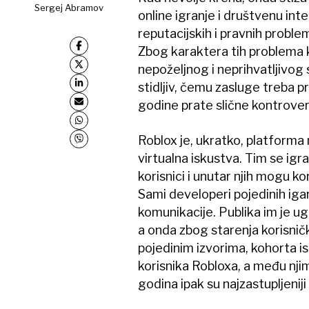
Sergej Abramov
online igranje i društvenu int
reputacijskih i pravnih proble
Zbog karaktera tih problema 
nepoželjnog i neprihvatljivog 
stidljiv, čemu zasluge treba p
godine prate slične kontrover
Roblox je, ukratko, platforma n
virtualna iskustva. Tim se igr
korisnici i unutar njih mogu ko
Sami developeri pojedinih igara
komunikacije. Publika im je ug
a onda zbog starenja korisnič
pojedinim izvorima, kohorta i
korisnika Robloxa, a među njim
godina ipak su najzastupljeni