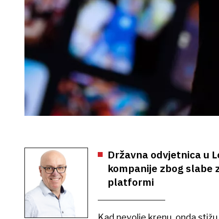
Državna odvjetnica u Lo
kompanije zbog slabe za
platformi
Kad nevolje krenu, onda stiž