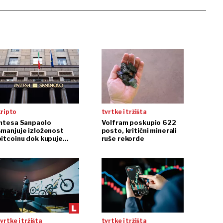
kripto
tvrtke i tržišta
Intesa Sanpaolo
Volfram poskupio 622
smanjuje izloženost
posto, kritični minerali
bitcoinu dok kupuje
ruše rekorde
ethereum
vrtke i tržišta
tvrtke i tržišta