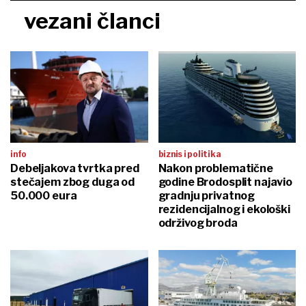
vezani članci
info
biznis i politika
Debeljakova tvrtka pred
Nakon problematične
stečajem zbog duga od
godine Brodosplit najavio
50.000 eura
gradnju privatnog
rezidencijalnog i ekološki
održivog broda