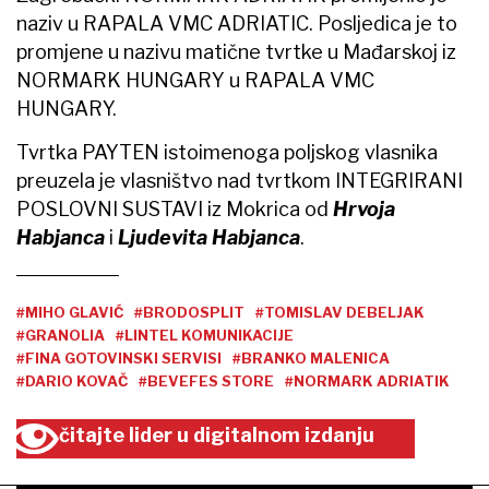
naziv u RAPALA VMC ADRIATIC. Posljedica je to
promjene u nazivu matične tvrtke u Mađarskoj iz
NORMARK HUNGARY u RAPALA VMC
HUNGARY.
Tvrtka PAYTEN istoimenoga poljskog vlasnika
preuzela je vlasništvo nad tvrtkom INTEGRIRANI
POSLOVNI SUSTAVI iz Mokrica od
Hrvoja
Habjanca
i
Ljudevita Habjanca
.
#MIHO GLAVIĆ
#BRODOSPLIT
#TOMISLAV DEBELJAK
#GRANOLIA
#LINTEL KOMUNIKACIJE
#FINA GOTOVINSKI SERVISI
#BRANKO MALENICA
#DARIO KOVAČ
#BEVEFES STORE
#NORMARK ADRIATIK
čitajte lider u digitalnom izdanju