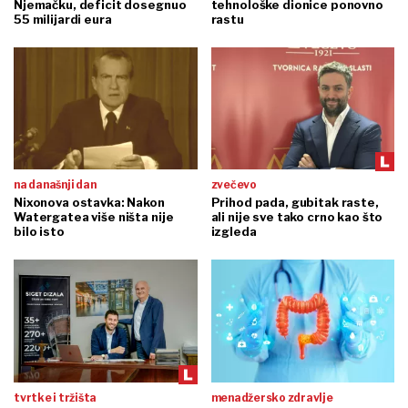
Njemačku, deficit dosegnuo
tehnološke dionice ponovno
55 milijardi eura
rastu
na današnji dan
zvečevo
Nixonova ostavka: Nakon
Prihod pada, gubitak raste,
Watergatea više ništa nije
ali nije sve tako crno kao što
bilo isto
izgleda
tvrtke i tržišta
menadžersko zdravlje