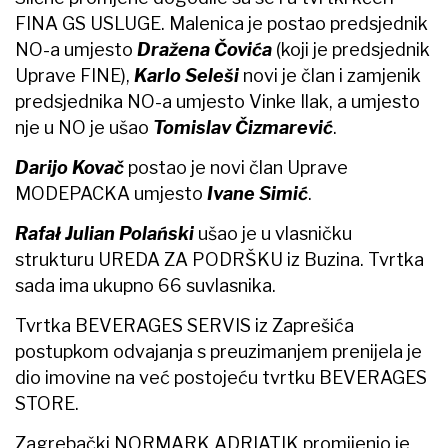
FINA GS USLUGE. Malenica je postao predsjednik
NO-a umjesto
Dražena Čovića
(koji je predsjednik
Uprave FINE),
Karlo Seleši
novi je član i zamjenik
predsjednika NO-a umjesto Vinke Ilak, a umjesto
nje u NO je ušao
Tomislav Čizmarević
.
Darijo Kovač
postao je novi član Uprave
MODEPACKA umjesto
Ivane Simić
.
Rafał Julian Polański
ušao je u vlasničku
strukturu UREDA ZA PODRŠKU iz Buzina. Tvrtka
sada ima ukupno 66 suvlasnika.
Tvrtka BEVERAGES SERVIS iz Zaprešića
postupkom odvajanja s preuzimanjem prenijela je
dio imovine na već postojeću tvrtku BEVERAGES
STORE.
Zagrebački NORMARK ADRIATIK promijenio je