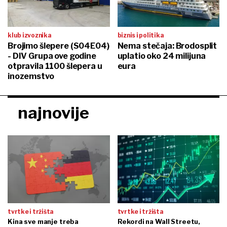
klub izvoznika
biznis i politika
Brojimo šlepere (S04E04)
Nema stečaja: Brodosplit
- DIV Grupa ove godine
uplatio oko 24 milijuna
otpravila 1100 šlepera u
eura
inozemstvo
najnovije
tvrtke i tržišta
tvrtke i tržišta
Kina sve manje treba
Rekordi na Wall Streetu,