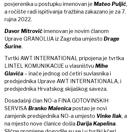
povjerenika u postupku imenovan je
Mateo Puljić
,
a ročište radi ispitivanja tražbina zakazano je za 7.
rujna 2022.
Davor Mitrović
imenovan je novim članom
Uprave GRANOLIJA iz Zagreba umjesto
Drage
Šurine
.
Tvrtki AWT INTERNATIONAL pripojena je tvrtka
LINTEL KOMUNIKACIJE u vlasništvu
Mihe
Glavića
– inače jednog od četiri suvlasnika i
predsjednika Uprave AWT INTERNATIONALA, i
predsjednika Hrvatskog skijaškog saveza.
Dosadašnji član NO-a FINA GOTOVINSKIH
SERVISA
Branko Malenica
postao je novi
zamjenik predsjednika NO-a umjesto
Vinke Ilak
, a
na mjesto nove članice došla
Darija Kapelina
.
Slične promjene dogodile su se i u tvrtki kćeri