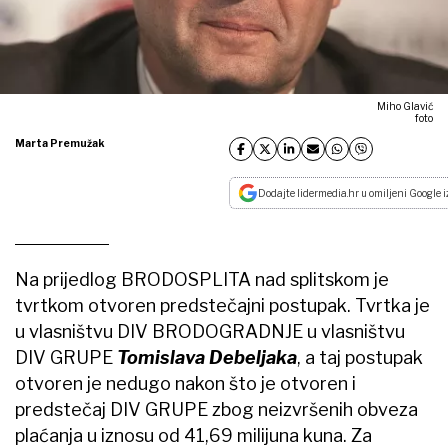
Miho Glavić
foto
Marta Premužak
Dodajte lidermedia.hr u omiljeni Google i
Na prijedlog BRODOSPLITA nad splitskom je
tvrtkom otvoren predstečajni postupak. Tvrtka je
u vlasništvu DIV BRODOGRADNJE u vlasništvu
DIV GRUPE
Tomislava Debeljaka
, a taj postupak
otvoren je nedugo nakon što je otvoren i
predstečaj DIV GRUPE zbog neizvršenih obveza
plaćanja u iznosu od 41,69 milijuna kuna. Za