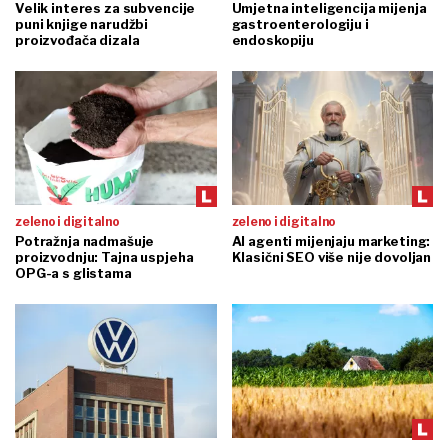
Velik interes za subvencije
Umjetna inteligencija mijenja
puni knjige narudžbi
gastroenterologiju i
proizvođača dizala
endoskopiju
zeleno i digitalno
zeleno i digitalno
Potražnja nadmašuje
AI agenti mijenjaju marketing:
proizvodnju: Tajna uspjeha
Klasični SEO više nije dovoljan
OPG-a s glistama