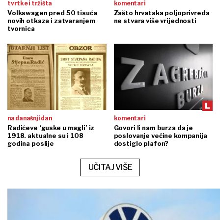
tvrtke i tržišta
komentari
Volkswagen pred 50 tisuća
Zašto hrvatska poljoprivreda
novih otkaza i zatvaranjem
ne stvara više vrijednosti
tvornica
na današnji dan
komentari
Radićeve ‘guske u magli’ iz
Govori li nam burza da je
1918. aktualne su i 108
poslovanje većine kompanija
godina poslije
dostiglo plafon?
UČITAJ VIŠE