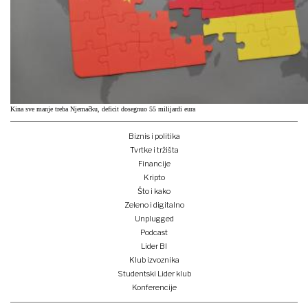
Kina sve manje treba Njemačku, deficit dosegnuo 55 milijardi eura
Biznis i politika
Tvrtke i tržišta
Financije
Kripto
Što i kako
Zeleno i digitalno
Unplugged
Podcast
Lider BI
Klub izvoznika
Studentski Lider klub
Konferencije