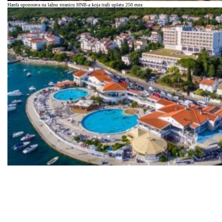
Hanfa upozorava na lažnu stranicu HNB-a koja traži uplatu 250 eura
Aminess i partneri ulaze u crikvenički Jadran s 40,6 milijuna eura
Biznis i politika
Tvrtke i tržišta
Financije
Kripto