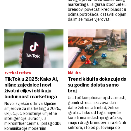
marketinga i siguran izbor žele li
brendovi povećati kredibilnost u
očima potrošača, ostaviti dojam
da im se može vjerovati
tvrtke i tržišta
kidults
TikTok u 2025: Kako AI,
Trend kidults dokazuje da
nišne zajednice i novi
su godine doista samo
životni ciljevi oblikuju
broj
budućnost marketinga
Unatoč kompliciranoj stvarnosti,
gomili stresa i izazova duh i
Novo izvješće otkriva ključne
dalje želi ostati mlad, želi se
smjerove za marketing u 2025.,
igrati… Iako od toga najveće
uključujući korištenje umjetne
koristi ima industrija igračaka,
inteligencije, suradnju s
imaju i drugi brendovi iz različitih
mikroinfluencerima i prilagodbu
sektora, i to od putovanja do
komunikacije modernim