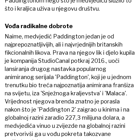
Paddingtonom nego što je medvjediću služilo to
što i kraljica uživa u njegovu društvu.
Vođa radikalne dobrote
Naime, medvjedić Paddington​ jedan je od
najprepoznatljivijih, ali i najvrjednijih britanskih
fikcionalnih likova. Prava na njegov lik i djelo kupila
je kompanija StudioCanal potkraj 2016., uoči
lansiranja drugog nastavka popularnog
animiranog serijala 'Paddington', koji je u jednom
trenutku bio treća najpoznatija animirana franšiza
na svijetu, iza 'Snježnoga kraljevstva' i 'Malaca'.
Vrijednost njegova brenda znatno je porasla
nakon što je 'Paddington 2' zaigrao u kinima i na
globalnoj razini zaradio 227,3 milijuna dolara, a
medvjedića vinuo u zvijezde na globalnoj razini
pretvorivši ga u vođu pokreta takozvane