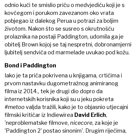
odnio kući te smislio priču o medvjediću koji je s
kovčegom i porukom zavezanom oko vrata
pobjegao iz dalekog Perua u potrazi za boljim
životom. Nakon što se susreo s okrutnošću
prolaznika na postaji Paddington, udomila ga je
obitelj Brown kojoj se taj nespretni, dobronamjerni
ljubitelj sendviča od marmelade uvukao pod kožu.
Bond i Paddington
Iako je ta priča pokrivena u knjigama, crtićima i
prvom nastavku dugometražnog animiranog
filma iz 2014., tek je drugi dio dopro da
internetskih korisnika koji su u jeku pokreta
#metoo
valjda tražili, kako je to objasnio utjecajni
filmski kritičar iz Indiewirea
David Erlich
,
'neproblematske filmove,
nicecore
, za koje je
'Paddington 2' postao sinonim'. Drugim riječima,