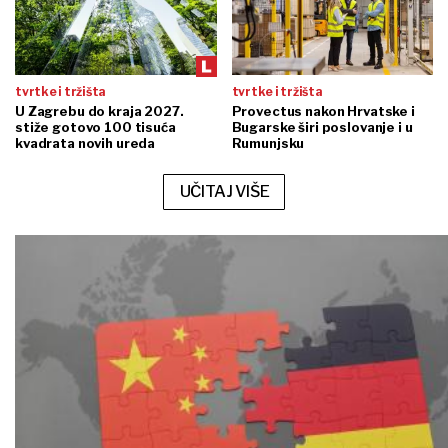
tvrtke i tržišta
tvrtke i tržišta
U Zagrebu do kraja 2027.
Provectus nakon Hrvatske i
stiže gotovo 100 tisuća
Bugarske širi poslovanje i u
kvadrata novih ureda
Rumunjsku
UČITAJ VIŠE