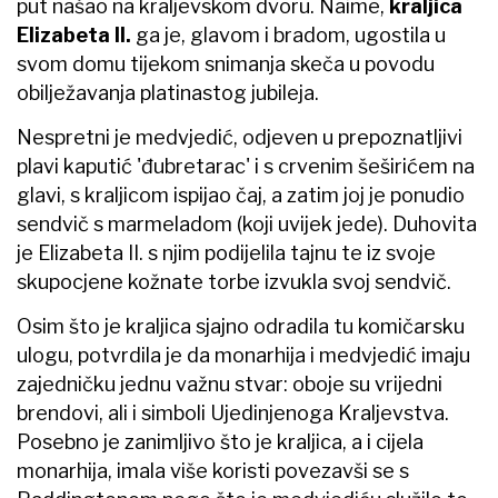
put našao na kraljevskom dvoru. Naime,
kraljica
Elizabeta II.
ga je, glavom i bradom, ugostila u
svom domu tijekom snimanja skeča u povodu
obilježavanja platinastog jubileja.
Nespretni je medvjedić, odjeven u prepoznatljivi
plavi kaputić 'đubretarac' i s crvenim šeširićem na
glavi, s kraljicom ispijao čaj, a zatim joj je ponudio
sendvič s marmeladom (koji uvijek jede). Duhovita
je Elizabeta II. s njim podijelila tajnu te iz svoje
skupocjene kožnate torbe izvukla svoj sendvič.
Osim što je kraljica sjajno odradila tu komičarsku
ulogu, potvrdila je da monarhija i medvjedić imaju
zajedničku jednu važnu stvar: oboje su vrijedni
brendovi, ali i simboli Ujedinjenoga Kraljevstva.
Posebno je zanimljivo što je kraljica, a i cijela
monarhija, imala više koristi povezavši se s