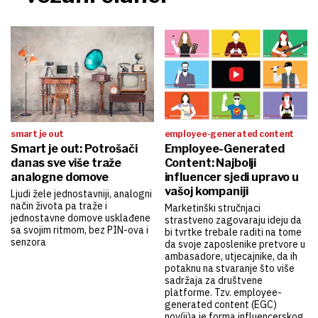
smart je out
employee-generated content
Smart je out: Potrošači
Employee-Generated
danas sve više traže
Content: Najbolji
analogne domove
influencer sjedi upravo u
vašoj kompaniji
Ljudi žele jednostavniji, analogni
način života pa traže i
Marketinški stručnjaci
jednostavne domove usklađene
strastveno zagovaraju ideju da
sa svojim ritmom, bez PIN-ova i
bi tvrtke trebale raditi na tome
senzora
da svoje zaposlenike pretvore u
ambasadore, utjecajnike, da ih
potaknu na stvaranje što više
sadržaja za društvene
platforme. Tzv. employee-
generated content (EGC)
nov(ij)a je forma influencerskog