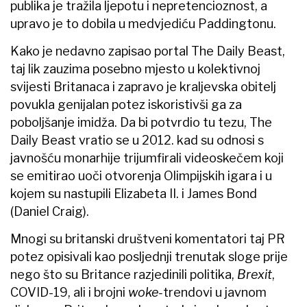
publika je tražila ljepotu i nepretencioznost, a
upravo je to dobila u medvjediću Paddingtonu.
Kako je nedavno zapisao portal The Daily Beast,
taj lik zauzima posebno mjesto u kolektivnoj
svijesti Britanaca i zapravo je kraljevska obitelj
povukla genijalan potez iskoristivši ga za
poboljšanje imidža. Da bi potvrdio tu tezu, The
Daily Beast vratio se u 2012. kad su odnosi s
javnošću monarhije trijumfirali videoskečem koji
se emitirao uoči otvorenja Olimpijskih igara i u
kojem su nastupili Elizabeta II. i James Bond
(Daniel Craig).
Mnogi su britanski društveni komentatori taj PR
potez opisivali kao posljednji trenutak sloge prije
nego što su Britance razjedinili politika,
Brexit
,
COVID-19, ali i brojni
woke-
trendovi u javnom