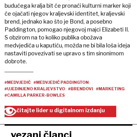
budućega kralja bit će pronaći kulturni marker koji
će ojačati njegov kraljevski identitet, kraljevski
brend, jednako kao što je Bond, a posebno
Paddington, pomogao njegovoj majci Elizabeti II.
S obzirom na to koliko publika obožava
medvjedića u kaputiću, možda ne bi bila loša ideja
nastaviti povezivati se upravo s tim sinonimom
dobrote.
#MEDVJEDIĆ
#MEDVJEDIĆ PADDINGTON
#UJEDINJENO KRALJEVSTVO
#BRENDOVI
#MARKETING
#CAMILLA PARKER-BOWLES
čitajte lider u digitalnom izdanju
vezani članci