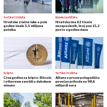
tvrtke i tržišta
biznis i politika
Hrvatske zračne luke u pola
Hrvatska ima 62 tisuće
godine imale 5,5 milijuna
nezaposlenih, broj pao 15,2
putnika
posto u godinu dana
kripto
tvrtke i tržišta
Crna godina za kripto: Bitcoin
Allianz u prvom polugodištu
i ethereum završili u dubokom
povećao prihode na 98,6
minusu
milijardi eura