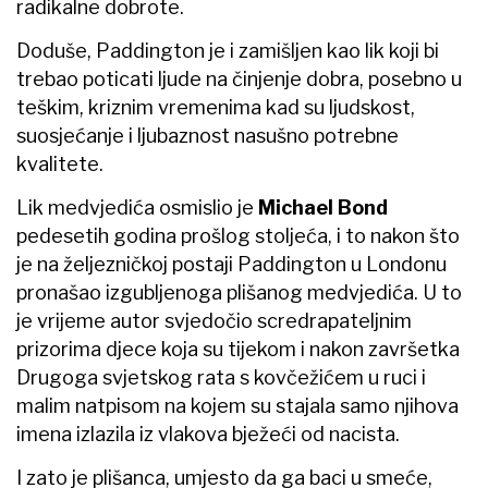
radikalne dobrote.
Doduše, Paddington je i zamišljen kao lik koji bi
trebao poticati ljude na činjenje dobra, posebno u
teškim, kriznim vremenima kad su ljudskost,
suosjećanje i ljubaznost nasušno potrebne
kvalitete.
Lik medvjedića osmislio je
Michael Bond
pedesetih godina prošlog stoljeća, i to nakon što
je na željezničkoj postaji Paddington u Londonu
pronašao izgubljenoga plišanog medvjedića. U to
je vrijeme autor svjedočio scredrapateljnim
prizorima djece koja su tijekom i nakon završetka
Drugoga svjetskog rata s kovčežićem u ruci i
malim natpisom na kojem su stajala samo njihova
imena izlazila iz vlakova bježeći od nacista.
I zato je plišanca, umjesto da ga baci u smeće,