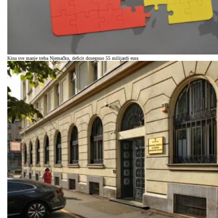
Kina sve manje treba Njemačku, deficit dosegnuo 55 milijardi eura