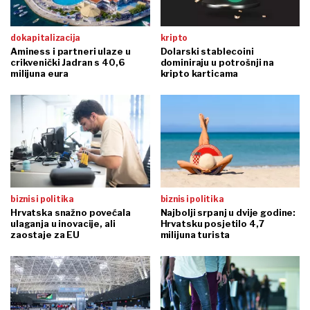
dokapitalizacija
kripto
Aminess i partneri ulaze u
Dolarski stablecoini
crikvenički Jadran s 40,6
dominiraju u potrošnji na
milijuna eura
kripto karticama
biznis i politika
biznis i politika
Hrvatska snažno povećala
Najbolji srpanj u dvije godine:
ulaganja u inovacije, ali
Hrvatsku posjetilo 4,7
zaostaje za EU
milijuna turista