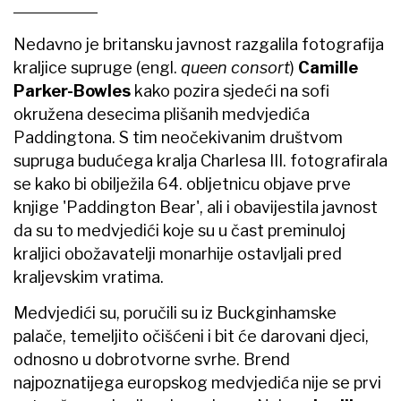
Nedavno je britansku javnost razgalila fotografija
kraljice supruge (engl.
queen consort
)
Camille
Parker-Bowles
kako pozira sjedeći na sofi
okružena desecima plišanih medvjedića
Paddingtona. S tim neočekivanim društvom
supruga budućega kralja Charlesa III. fotografirala
se kako bi obilježila 64. obljetnicu objave prve
knjige 'Paddington Bear', ali i obavijestila javnost
da su to medvjedići koje su u čast preminuloj
kraljici obožavatelji monarhije ostavljali pred
kraljevskim vratima.
Medvjedići su, poručili su iz Buckginhamske
palače, temeljito očišćeni i bit će darovani djeci,
odnosno u dobrotvorne svrhe. Brend
najpoznatijega europskog medvjedića nije se prvi