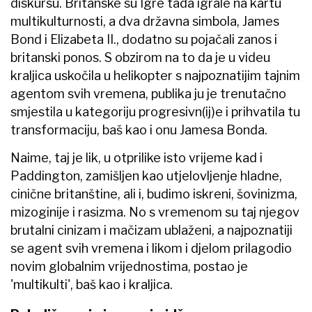
diskursu. Britanske su Igre tada igrale na kartu
multikulturnosti, a dva državna simbola, James
Bond i Elizabeta II., dodatno su pojačali zanos i
britanski ponos. S obzirom na to da je u videu
kraljica uskočila u helikopter s najpoznatijim tajnim
agentom svih vremena, publika ju je trenutačno
smjestila u kategoriju progresivn(ij)e i prihvatila tu
transformaciju, baš kao i onu Jamesa Bonda.
Naime, taj je lik, u otprilike isto vrijeme kad i
Paddington, zamišljen kao utjelovljenje hladne,
cinične britanštine, ali i, budimo iskreni, šovinizma,
mizoginije i rasizma. No s vremenom su taj njegov
brutalni cinizam i mačizam ublaženi, a najpoznatiji
se agent svih vremena i likom i djelom prilagodio
novim globalnim vrijednostima, postao je
'multikulti', baš kao i kraljica.