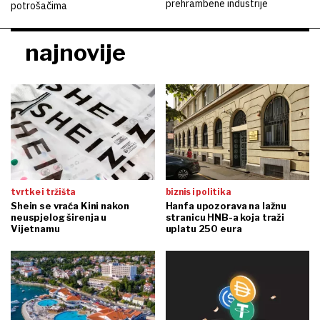
prehrambene industrije
potrošačima
najnovije
tvrtke i tržišta
biznis i politika
Shein se vraća Kini nakon
Hanfa upozorava na lažnu
neuspjelog širenja u
stranicu HNB-a koja traži
Vijetnamu
uplatu 250 eura