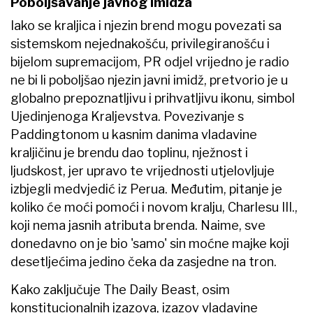
Poboljšavanje javnog imidža
Iako se kraljica i njezin brend mogu povezati sa
sistemskom nejednakošću, privilegiranošću i
bijelom supremacijom, PR odjel vrijedno je radio
ne bi li poboljšao njezin javni imidž, pretvorio je u
globalno prepoznatljivu i prihvatljivu ikonu, simbol
Ujedinjenoga Kraljevstva. Povezivanje s
Paddingtonom u kasnim danima vladavine
kraljičinu je brendu dao toplinu, nježnost i
ljudskost, jer upravo te vrijednosti utjelovljuje
izbjegli medvjedić iz Perua. Međutim, pitanje je
koliko će moći pomoći i novom kralju, Charlesu III.,
koji nema jasnih atributa brenda. Naime, sve
donedavno on je bio 'samo' sin moćne majke koji
desetljećima jedino čeka da zasjedne na tron.
Kako zaključuje The Daily Beast, osim
konstitucionalnih izazova, izazov vladavine