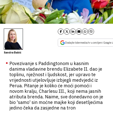
Dodajte lidermedia.hr u omiljeni Google i
Sandra Babić
Povezivanje s Paddingtonom u kasnim
danima vladavine brendu Elizabete II. dao je
toplinu, nježnost i ljudskost, jer upravo te
vrijednosti utjelovljuje izbjegli medvjedić iz
Perua. Pitanje je koliko će moći pomoći i
novom kralju, Charlesu III., koji nema jasnih
atributa brenda. Naime, sve donedavno on je
bio 'samo' sin moćne majke koji desetljećima
jedino čeka da zasjedne na tron