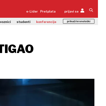
e-Lider
Pretplata
prijavi se
prikaži kronološki
zvoznici
studenti
konferencije
STIGAO