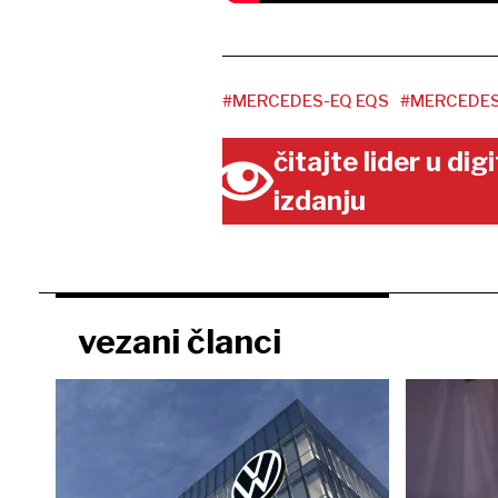
#MERCEDES-EQ EQS
#MERCEDE
čitajte lider u di
izdanju
vezani članci