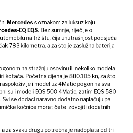
čni
Mercedes
s oznakom za luksuz koju
rcedes-EQ EQS
. Bez sumnje, riječ je o
tomobilu na tržištu, čija unutrašnjost podsjeća
ak 783 kilometra, a za što je zaslužna baterija
ogonom na stražnju osovinu ili nekoliko modela
i kotača. Početna cijena je 880.105 kn, za što
raspoloživ je i model uz 4Matic pogon na sva
tupni su i modeli EQS 500 4Matic, zatim EQS 580
 Svi se dodaci naravno dodatno naplaćuju pa
mičke kočnice morat ćete izdvojiti dodatnih
, a za svaku drugu potrebna je nadoplata od tri