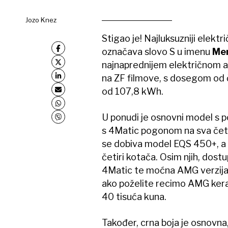
Jozo Knez
Stigao je! Najluksuzniji elektri
označava slovo S u imenu
Me
najnaprednijem električnom au
na ZF filmove, s dosegom od č
od 107,8 kWh.
U ponudi je osnovni model s p
s 4Matic pogonom na sva četir
se dobiva model EQS 450+, a 
četiri kotača. Osim njih, dos
4Matic te moćna AMG verzija.
ako poželite recimo AMG kera
40 tisuća kuna.
Također, crna boja je osnovna