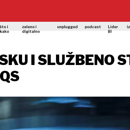
što i
zeleno i
unplugged
podcast
Lider
i
kako
digitalno
BI
TSKU I SLUŽBENO 
EQS