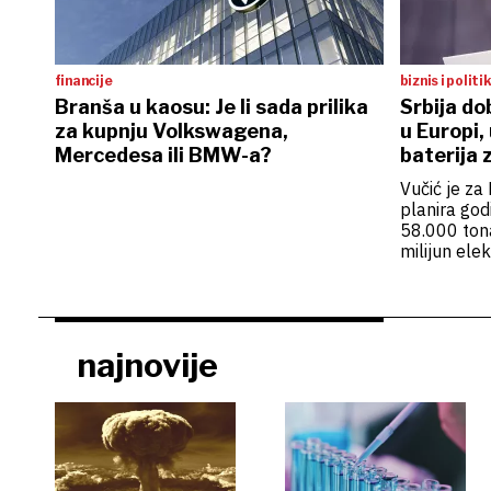
financije
biznis i politi
Branša u kaosu: Je li sada prilika
Srbija dob
za kupnju Volkswagena,
u Europi,
Mercedesa ili BMW-a?
baterija z
vozila
Vučić je za
planira godi
58.000 tona
milijun elek
europskog t
najnovije