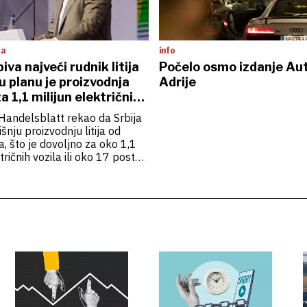
ka
info
iva najveći rudnik litija
Počelo osmo izdanje Au
 u planu je proizvodnja
Adrije
a 1,1 milijun električnih
 Handelsblatt rekao da Srbija
šnju proizvodnju litija od
, što je dovoljno za oko 1,1
tričnih vozila ili oko 17 posto
ržišta