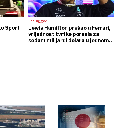
unplugged
to Sport
Lewis Hamilton prešao u Ferrari,
vrijednost tvrtke porasla za
sedam milijardi dolara u jednom
danu