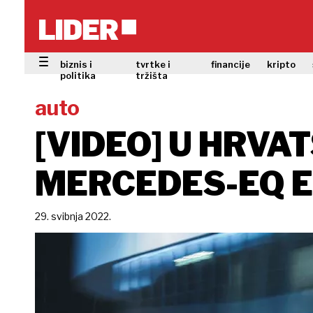
biznis i
tvrtke i
financije
kripto
politika
tržišta
auto
[VIDEO] U HRVA
MERCEDES-EQ 
29. svibnja 2022.