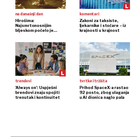
na današnji dan
komentari
Hirošima:
Zakoni za taksiste,
Najsmrtonosnijim
ljekarnike i stočare – iz
bljeskom počelo je
krajnosti u krajnost
nuklearno doba
trendovi
tvrtke i tržišta
'Always on': Uspješni
Prihod SpaceX-a rastao
brendovi znaju spojiti
92 posto, zbog ulaganja
trenutak i kontinuitet
u AI dionica naglo pala