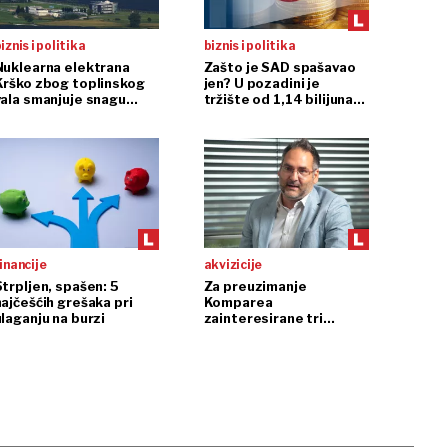
iznis i politika
biznis i politika
Nuklearna elektrana
Zašto je SAD spašavao
Krško zbog toplinskog
jen? U pozadini je
vala smanjuje snagu
tržište od 1,14 bilijuna
reaktora
dolara
inancije
akvizicije
Strpljen, spašen: 5
Za preuzimanje
najčešćih grešaka pri
Komparea
ulaganju na burzi
zainteresirane tri
europske kompanije