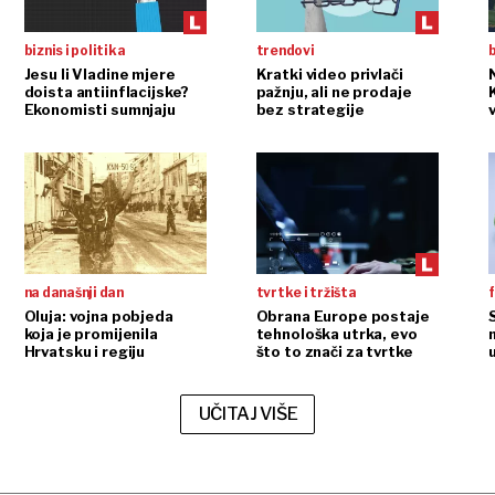
biznis i politika
trendovi
b
Jesu li Vladine mjere
Kratki video privlači
doista antiinflacijske?
pažnju, ali ne prodaje
Ekonomisti sumnjaju
bez strategije
na današnji dan
tvrtke i tržišta
f
Oluja: vojna pobjeda
Obrana Europe postaje
koja je promijenila
tehnološka utrka, evo
Hrvatsku i regiju
što to znači za tvrtke
UČITAJ VIŠE