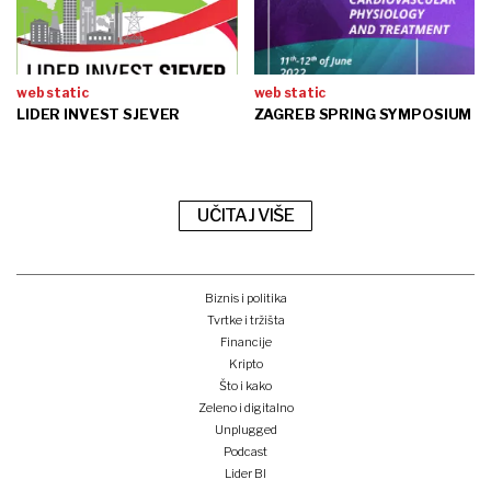
web static
web static
LIDER INVEST SJEVER
ZAGREB SPRING SYMPOSIUM
UČITAJ VIŠE
Biznis i politika
Tvrtke i tržišta
Financije
Kripto
Što i kako
Zeleno i digitalno
Unplugged
Podcast
Lider BI