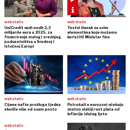
web static
web static
UniCredit nudi novih 2,3
Testni članak sa svim
milijarde eura u 2025. za
elementima koje možemo
financiranje malog i srednjeg
koristiti! Ministar fina
poduzetništva u Srednoj i
Istočnoj Europi
web static
web static
Cijene nafte prošloga tjedna
Potrošači u eurozoni očekuju
skočile više od osam posto
znatno slabiji rast plaća od
inflacije idućeg ljeta
web static