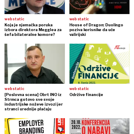
web static
web static
Koja je njemačka poruka
House of Dragon: Duolingo
izbora direktora Megglea za
poziva korisnike da uče
šefa bilateralne komore?
valirijski
web static
web static
[Poslovna scena] Obrt INO iz
Održive financije
Strmca gotovo sve svoje
industrijske noževe izvozi jer
stranci urednije plaćaju