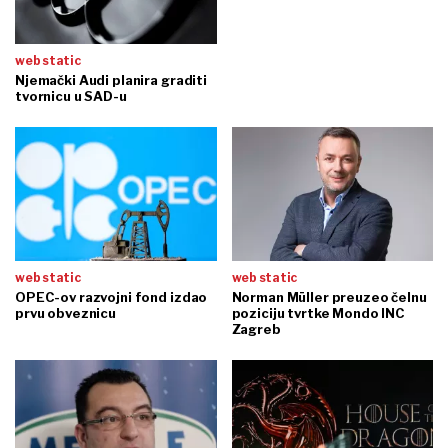
web static
Njemački Audi planira graditi
tvornicu u SAD-u
web static
web static
OPEC-ov razvojni fond izdao
Norman Müller preuzeo čelnu
prvu obveznicu
poziciju tvrtke Mondo INC
Zagreb