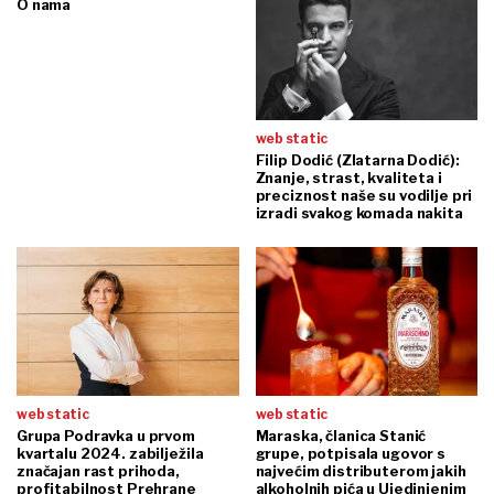
O nama
web static
Filip Dodić (Zlatarna Dodić):
Znanje, strast, kvaliteta i
preciznost naše su vodilje pri
izradi svakog komada nakita
web static
web static
Grupa Podravka u prvom
Maraska, članica Stanić
kvartalu 2024. zabilježila
grupe, potpisala ugovor s
značajan rast prihoda,
najvećim distributerom jakih
profitabilnost Prehrane
alkoholnih pića u Ujedinjenim