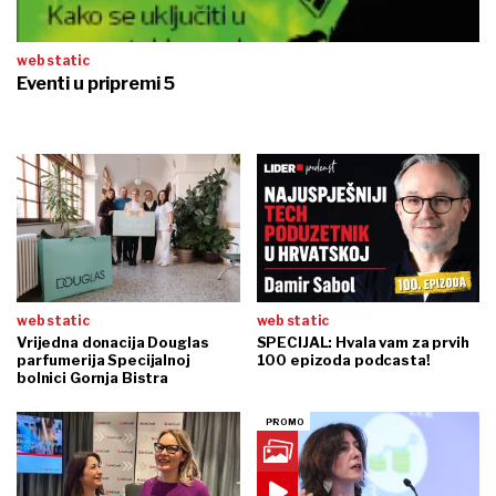
web static
Eventi u pripremi 5
web static
web static
Vrijedna donacija Douglas
SPECIJAL: Hvala vam za prvih
parfumerija Specijalnoj
100 epizoda podcasta!
bolnici Gornja Bistra