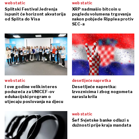
web static
web static
Splitski Festival Jedrenja
XRP nadmašio bitcoin u
ispunit će horizont akvatorija
pogledu volumena trgovanja
od Splita do Visa
nakon pobjede Ripplea protiv
SEC-a
web static
desetljeće napretka
I ove godine velik interes
Desetljeće napretka:
poduzeća za UNICEF-ov
Izvoznicima i zbog nogometa
edukacijski program o
narasla krila
utjecaju poslovanja na djecu
web static
Šef Svjetske banke odlazi s
dužnosti prije kraja mandata