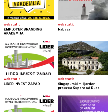
web static
web static
EMPLOYER BRANDING
Nabava
AKADEMIJA
web static
web static
LIDER INVEST ZAPAD
Singapurski milijarder
preuzeo Kupare od Rusa