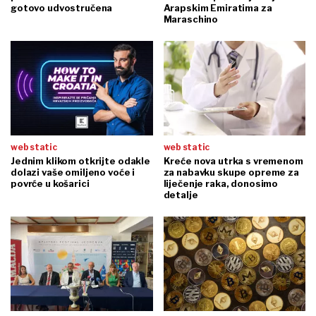
gotovo udvostručena
Arapskim Emiratima za
Maraschino
web static
web static
Jednim klikom otkrijte odakle
Kreće nova utrka s vremenom
dolazi vaše omiljeno voće i
za nabavku skupe opreme za
povrće u košarici
liječenje raka, donosimo
detalje