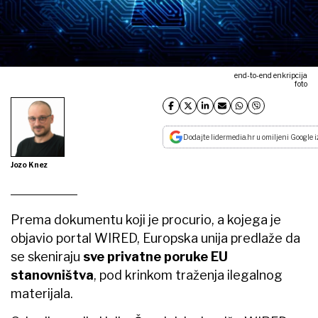
end-to-end enkripcija
foto
Dodajte lidermedia.hr u omiljeni Google i
Jozo Knez
Prema dokumentu koji je procurio, a kojega je
objavio portal WIRED, Europska unija predlaže da
se skeniraju
sve privatne poruke EU
stanovništva
, pod krinkom traženja ilegalnog
materijala.