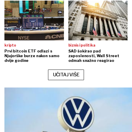
kripto
biznis i politika
Prvi bitcoin ETF odlazi s
SAD šokirao pad
Njujorške burze nakon samo
zaposlenosti, Wall Street
dvije godine
odmah snažno reagirao
UČITAJ VIŠE