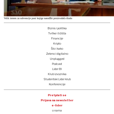
Velik interes za subvencije puni knjige narudžbi proizvođača dizala
Biznis i politika
Tvrtke i tržišta
Financije
Kripto
Što i kako
Zeleno i digitalno
Unplugged
Podcast
Lider BI
Klub izvoznika
Studentski Lider klub
Konferencije
Pretplati se
Prijava na newsletter
e-lider
o nama