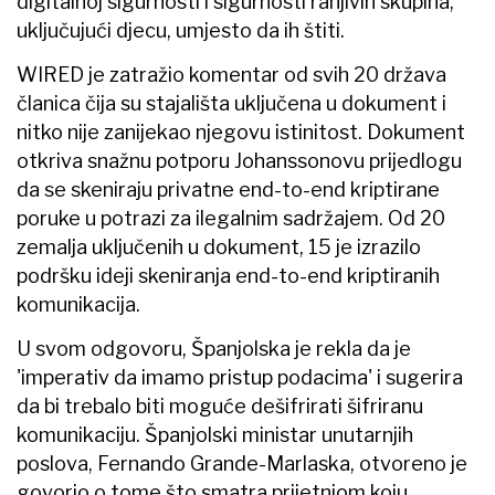
digitalnoj sigurnosti i sigurnosti ranjivih skupina,
uključujući djecu, umjesto da ih štiti.
WIRED je zatražio komentar od svih 20 država
članica čija su stajališta uključena u dokument i
nitko nije zanijekao njegovu istinitost. Dokument
otkriva snažnu potporu Johanssonovu prijedlogu
da se skeniraju privatne end-to-end kriptirane
poruke u potrazi za ilegalnim sadržajem. Od 20
zemalja uključenih u dokument, 15 je izrazilo
podršku ideji skeniranja end-to-end kriptiranih
komunikacija.
U svom odgovoru, Španjolska je rekla da je
'imperativ da imamo pristup podacima' i sugerira
da bi trebalo biti moguće dešifrirati šifriranu
komunikaciju. Španjolski ministar unutarnjih
poslova, Fernando Grande-Marlaska, otvoreno je
govorio o tome što smatra prijetnjom koju