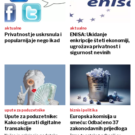
aktualno
aktualno
Privatnost je uskrsnula i
ENISA: Ukidanje
popularnija je nego ikad
enkripcije šteti ekonomiji,
ugrožava privatnost i
sigurnost nevinih
upute za poduzetnike
biznis i politika
Upute za poduzetnike:
Europska komisija u
Kako osigurati digitalne
smeću: Odbačeno 37
transakcije
zakonodavnih prijedloga