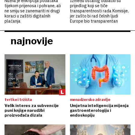
Nužna je enkripcija podataka
Između ostalog odbacili su
tijekom prijenosa i pohrane, ali
prijedlog koji se tiče
ne smiju se zanemariti ni drugi
transparentnosti rada Komisije,
koraci u zaštiti digitalnih
jer zašto bi rad čelnih ljudi
plaćanja
Europe bio transparentan
najnovije
tvrtke i tržišta
menadžersko zdravlje
Velik interes za subvencije
Umjetna inteligencija mijenja
puni knjige narudžbi
gastroenterologiju i
proizvođača dizala
endoskopiju