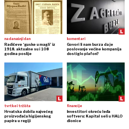
na današnji dan
komentari
Radićeve ‘guske u magli’ iz
Govori li nam burza da je
1918. aktualne su i 108
poslovanje većine kompanija
godina poslije
dostiglo plafon?
tvrtke i tržišta
financije
Hrvatska dobila najvećeg
Investitori okreću leđa
proizvođača higijenskog
softveru: Kapital seli u HALO
papira u regiji
dionice