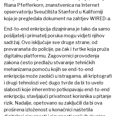
Riana Pfefferkorn, znanstvenica na Internet
opservatoriju Sveučilišta Stanford u Kaliforniji
koja je pregledala dokument na zahtjev WIRED-a.
End-to-end enkripcija dizajnirana je tako da samo
pošiljatelj i primatelj poruka mogu vidjeti njihov
sadržaj. Ovo isključuje sve druge strane, od
prevaranata do policije, pa čak i tvrtke koja pruža
digitalnu platformu. Zagovornici provođenja
zakona često predlažu stvaranje tehničkih
mehanizama pomoću kojih se end-to-end
enkripcija može zaobići u istragama, ali kriptografi
i drugi tehnolozi već dugo tvrde da bi to uvelo
slabosti koje inherentno potkopavaju end-to-end
enkripciju, stavljajući privatnost korisnika u pitanje
rizik. Nadalje, opetovano su zaključili da bi ova
proširena izloženost u konačnici naštetila