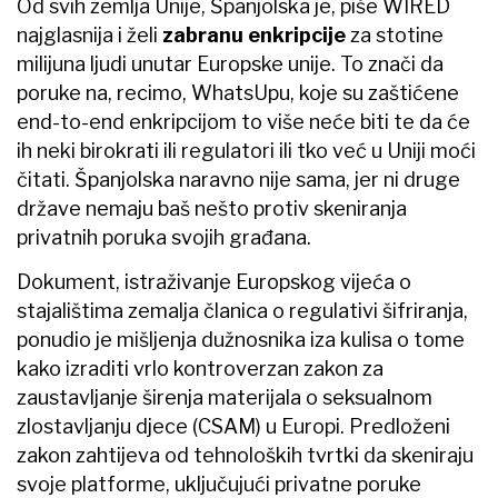
Od svih zemlja Unije, Španjolska je, piše WIRED
najglasnija i želi
zabranu enkripcije
za stotine
milijuna ljudi unutar Europske unije. To znači da
poruke na, recimo, WhatsUpu, koje su zaštićene
end-to-end enkripcijom to više neće biti te da će
ih neki birokrati ili regulatori ili tko već u Uniji moći
čitati. Španjolska naravno nije sama, jer ni druge
države nemaju baš nešto protiv skeniranja
privatnih poruka svojih građana.
Dokument, istraživanje Europskog vijeća o
stajalištima zemalja članica o regulativi šifriranja,
ponudio je mišljenja dužnosnika iza kulisa o tome
kako izraditi vrlo kontroverzan zakon za
zaustavljanje širenja materijala o seksualnom
zlostavljanju djece (CSAM) u Europi. Predloženi
zakon zahtijeva od tehnoloških tvrtki da skeniraju
svoje platforme, uključujući privatne poruke