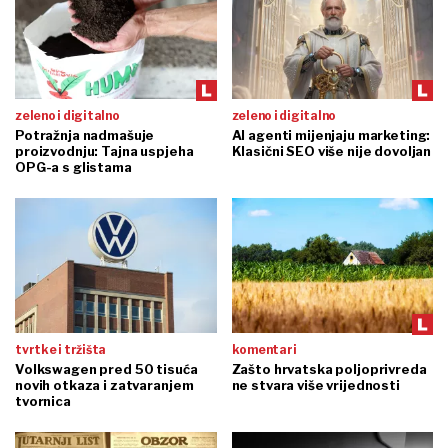
zeleno i digitalno
zeleno i digitalno
Potražnja nadmašuje
AI agenti mijenjaju marketing:
proizvodnju: Tajna uspjeha
Klasični SEO više nije dovoljan
OPG-a s glistama
tvrtke i tržišta
komentari
Volkswagen pred 50 tisuća
Zašto hrvatska poljoprivreda
novih otkaza i zatvaranjem
ne stvara više vrijednosti
tvornica