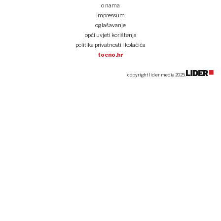
o nama
impressum
oglašavanje
opći uvjeti korištenja
politika privatnosti i kolačića
tocno.hr
copyright lider media 2025.