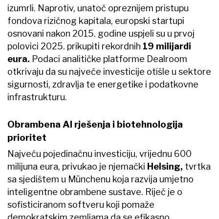
izumrli. Naprotiv, unatoč opreznijem pristupu
fondova rizičnog kapitala, europski startupi
osnovani nakon 2015. godine uspjeli su u prvoj
polovici 2025. prikupiti rekordnih
19 milijardi
eura.
Podaci analitičke platforme Dealroom
otkrivaju da su najveće investicije otišle u sektore
sigurnosti, zdravlja te energetike i podatkovne
infrastrukturu.
Obrambena AI rješenja i biotehnologija
prioritet
Najveću pojedinačnu investiciju, vrijednu 600
milijuna eura, privukao je njemački
Helsing,
tvrtka
sa sjedištem u Münchenu koja razvija umjetno
inteligentne obrambene sustave. Riječ je o
sofisticiranom softveru koji pomaže
demokratskim zemljama da se efikasno