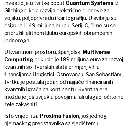
investicije u tvrtke poput
Quantum Systems
iz
Gilchinga, koja razvija električne dronove za
vojsku, poljoprivredu i kartografiju. U svibnju su
osigurali 149 milijuna eura u Seriji C, čime su se
pridružili elitnom klubu europskih obrambenih
jednoroga.
U kvantnom prostoru, španjolski
Multiverse
Computing
prikupio je 189 milijuna eura za razvoj
kvantnih softverskih alata primjenjivih u
financijama i logistici. Osnovana u San Sebastiánu,
tvrtka je postala jedan od najjače financiranih
kvantnih igrača na kontinentu. Kvantna era
možda je još uvijek u povojima, ali ulagači očito ne
žele zakasniti.
Isto vrijedi i za
Proxima Fusion,
još jednog
njemačkog predstavnika sa sjedištem u