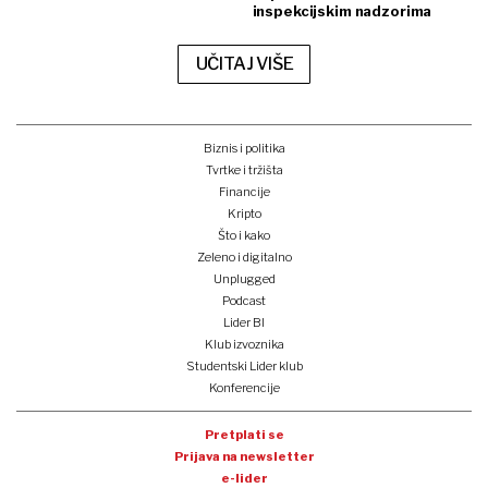
inspekcijskim nadzorima
UČITAJ VIŠE
Biznis i politika
Tvrtke i tržišta
Financije
Kripto
Što i kako
Zeleno i digitalno
Unplugged
Podcast
Lider BI
Klub izvoznika
Studentski Lider klub
Konferencije
Pretplati se
Prijava na newsletter
e-lider