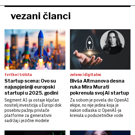
vezani članci
tvrtke i tržišta
zeleno i digitalno
Startup scena: Ovo su
Bivša Altmanova desna
najuspješniji europski
ruka Mira Murati
startupi u 2025. godini
pokrenula svoj AI startup
Segment AI-ja ostaje ključan
Za sobom je povela dio OpenAI
nositelj investicija u Europi dok
ekipe, no nije jedina koja je
posebnu pažnju privlače
nakon odlaska iz OpenAI-ja
platforme za generativni
krenula u poduzetničke vode
sadržaj i jezične modele