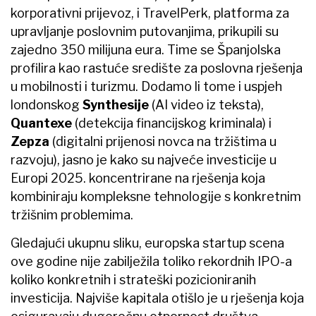
korporativni prijevoz, i TravelPerk, platforma za
upravljanje poslovnim putovanjima, prikupili su
zajedno 350 milijuna eura. Time se Španjolska
profilira kao rastuće središte za poslovna rješenja
u mobilnosti i turizmu. Dodamo li tome i uspjeh
londonskog
Synthesije
(AI video iz teksta),
Quantexe
(detekcija financijskog kriminala) i
Zepza
(digitalni prijenosi novca na tržištima u
razvoju), jasno je kako su najveće investicije u
Europi 2025. koncentrirane na rješenja koja
kombiniraju kompleksne tehnologije s konkretnim
tržišnim problemima.
Gledajući ukupnu sliku, europska startup scena
ove godine nije zabilježila toliko rekordnih IPO-a
koliko konkretnih i strateški pozicioniranih
investicija. Najviše kapitala otišlo je u rješenja koja