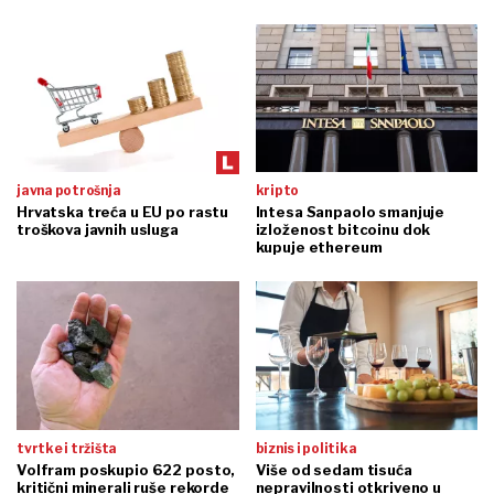
javna potrošnja
kripto
Hrvatska treća u EU po rastu
Intesa Sanpaolo smanjuje
troškova javnih usluga
izloženost bitcoinu dok
kupuje ethereum
tvrtke i tržišta
biznis i politika
Volfram poskupio 622 posto,
Više od sedam tisuća
kritični minerali ruše rekorde
nepravilnosti otkriveno u