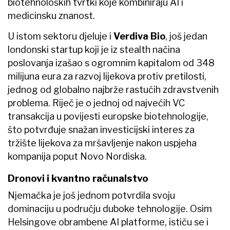
biotehnoloških tvrtki koje kombiniraju AI i
medicinsku znanost.
U istom sektoru djeluje i
Verdiva Bio
, još jedan
londonski startup koji je iz stealth načina
poslovanja izašao s ogromnim kapitalom od 348
milijuna eura za razvoj lijekova protiv pretilosti,
jednog od globalno najbrže rastućih zdravstvenih
problema. Riječ je o jednoj od najvećih VC
transakcija u povijesti europske biotehnologije,
što potvrđuje snažan investicijski interes za
tržište lijekova za mršavljenje nakon uspjeha
kompanija poput Novo Nordiska.
Dronovi i kvantno računalstvo
Njemačka je još jednom potvrdila svoju
dominaciju u području duboke tehnologije. Osim
Helsingove obrambene AI platforme, ističu se i