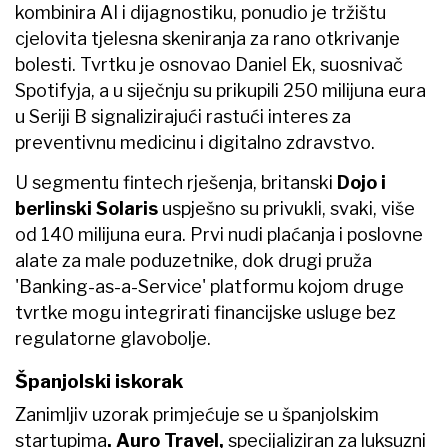
kombinira AI i dijagnostiku, ponudio je tržištu
cjelovita tjelesna skeniranja za rano otkrivanje
bolesti. Tvrtku je osnovao Daniel Ek, suosnivač
Spotifyja, a u siječnju su prikupili 250 milijuna eura
u Seriji B signalizirajući rastući interes za
preventivnu medicinu i digitalno zdravstvo.
U segmentu fintech rješenja, britanski
Dojo i
berlinski Solaris
uspješno su privukli, svaki, više
od 140 milijuna eura. Prvi nudi plaćanja i poslovne
alate za male poduzetnike, dok drugi pruža
'Banking-as-a-Service' platformu kojom druge
tvrtke mogu integrirati financijske usluge bez
regulatorne glavobolje.
Španjolski iskorak
Zanimljiv uzorak primjećuje se u španjolskim
startupima
. Auro Travel,
specijaliziran za luksuzni