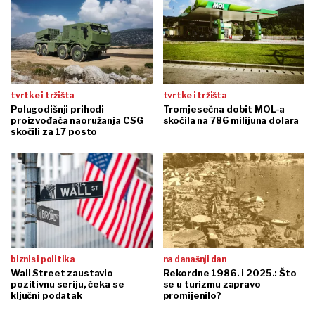
tvrtke i tržišta
tvrtke i tržišta
Polugodišnji prihodi
Tromjesečna dobit MOL-a
proizvođača naoružanja CSG
skočila na 786 milijuna dolara
skočili za 17 posto
biznis i politika
na današnji dan
Wall Street zaustavio
Rekordne 1986. i 2025.: Što
pozitivnu seriju, čeka se
se u turizmu zapravo
ključni podatak
promijenilo?