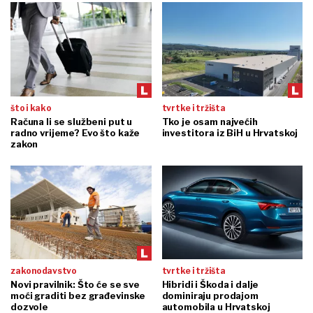
što i kako
tvrtke i tržišta
Računa li se službeni put u
Tko je osam najvećih
radno vrijeme? Evo što kaže
investitora iz BiH u Hrvatskoj
zakon
zakonodavstvo
tvrtke i tržišta
Novi pravilnik: Što će se sve
Hibridi i Škoda i dalje
moći graditi bez građevinske
dominiraju prodajom
dozvole
automobila u Hrvatskoj