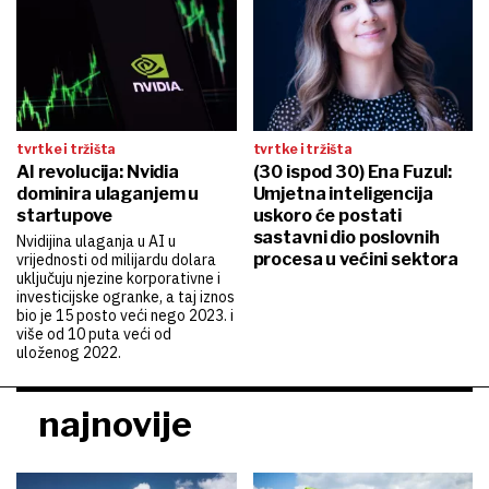
tvrtke i tržišta
tvrtke i tržišta
AI revolucija: Nvidia
(30 ispod 30) Ena Fuzul:
dominira ulaganjem u
Umjetna inteligencija
startupove
uskoro će postati
sastavni dio poslovnih
Nvidijina ulaganja u AI u
procesa u većini sektora
vrijednosti od milijardu dolara
uključuju njezine korporativne i
investicijske ogranke, a taj iznos
bio je 15 posto veći nego 2023. i
više od 10 puta veći od
uloženog 2022.
najnovije