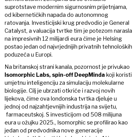
suprotstave modernim sigurnosnim prijetnjama,
od kibernetičkih napada do autonomnog
ratovanja. Investicijski krug predvodio je General
Catalyst, a valuacija tvrtke tim je potezom narasla
na impresivnih 12 milijardi eura čime je Helsing
postao jedan od najvrjednijih privatnih tehnoloških
poduzeća u Europi.
Na britanskoj strani kanala, pozornost je privukao
Isomorphic Labs, spin-off DeepMinda
koji koristi
umjetnu inteligenciju za simulaciju molekularne
biologije. Cilj je ubrzati otkriće i razvoj novih
lijekova, čime ova londonska tvrtka djeluje u
jednoj od najzahtjevnijih industrija na svijetu,
farmaceutskoj. S investicijom od 508 milijuna
eura u ožujku 2025., Isomorphic se profilirao kao
jedan od predvodnika nove generacije