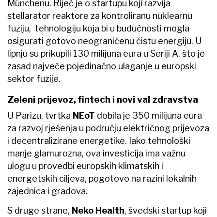
Münchenu. Riječ je o startupu koji razvija
stellarator reaktore za kontroliranu nuklearnu
fuziju, tehnologiju koja bi u budućnosti mogla
osigurati gotovo neograničenu čistu energiju. U
lipnju su prikupili 130 milijuna eura u Seriji A, što je
zasad najveće pojedinačno ulaganje u europski
sektor fuzije.
Zeleni prijevoz, fintech i novi val zdravstva
U Parizu, tvrtka
NEoT
dobila je 350 milijuna eura
za razvoj rješenja u području električnog prijevoza
i decentralizirane energetike. Iako tehnološki
manje glamurozna, ova investicija ima važnu
ulogu u provedbi europskih klimatskih i
energetskih ciljeva, pogotovo na razini lokalnih
zajednica i gradova.
S druge strane,
Neko Health
, švedski startup koji