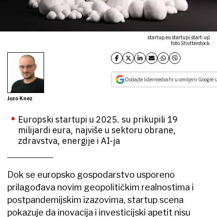
startup, eu startupi, start-up
foto Shutterstock
Dodajte lidermedia.hr u omiljeni Google i
Jozo Knez
Europski startupi u 2025. su prikupili 19
milijardi eura, najviše u sektoru obrane,
zdravstva, energije i AI-ja
Dok se europsko gospodarstvo usporeno
prilagođava novim geopolitičkim realnostima i
postpandemijskim izazovima, startup scena
pokazuje da inovacija i investicijski apetit nisu