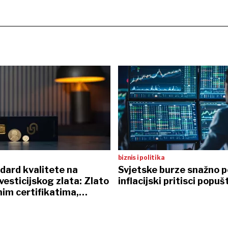
biznis i politika
dard kvalitete na
Svjetske burze snažno p
nvesticijskog zlata: Zlato
inflacijski pritisci popuš
nim certifikatima,
 sefovi i osobna dostava