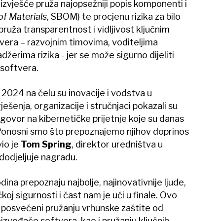
izvješće pruža najopsežniji popis komponenti i
of Materials
, SBOM) te procjenu rizika za bilo
pruža transparentnost i vidljivost ključnim
vera – razvojnim timovima, voditeljima
žerima rizika - jer se može sigurno dijeliti
softvera.
 2024 na čelu su inovacije i vodstva u
ješenja, organizacije i stručnjaci pokazali su
ovor na kibernetičke prijetnje koje su danas
. Ponosni smo što prepoznajemo njihov doprinos
vio je
Tom Spring
, direktor uredništva u
dodjeljuje nagradu.
ina prepoznaju najbolje, najinovativnije ljude,
koj sigurnosti i čast nam je ući u finale. Ovo
 posvećeni pružanju vrhunske zaštite od
izvođače softvera, kao i pružanju ključnih