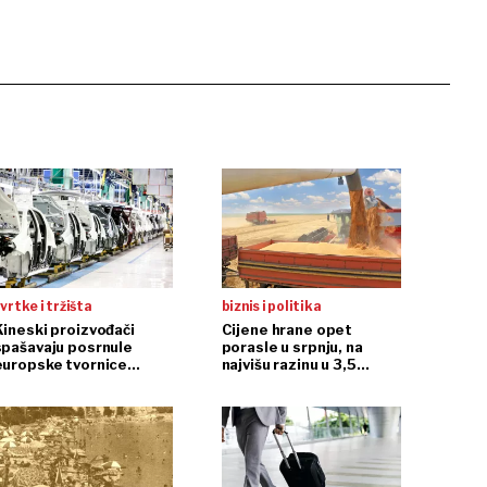
vrtke i tržišta
biznis i politika
Kineski proizvođači
Cijene hrane opet
spašavaju posrnule
porasle u srpnju, na
europske tvornice
najvišu razinu u 3,5
automobila
godine