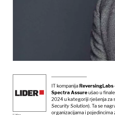
IT kompanija
ReversingLabs
Spectra Assure
ušao u final
2024 u kategoriji rješenja za 
Security Solution
). Ta se nag
organizacijama i pojedincima
Lider