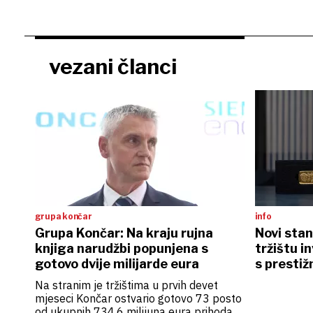
vezani članci
grupa končar
info
Grupa Končar: Na kraju rujna
Novi stan
knjiga narudžbi popunjena s
tržištu i
gotovo dvije milijarde eura
s prestiž
osigurani
Na stranim je tržištima u prvih devet
mjeseci Končar ostvario gotovo 73 posto
od ukupnih 734,6 milijuna eura prihoda,