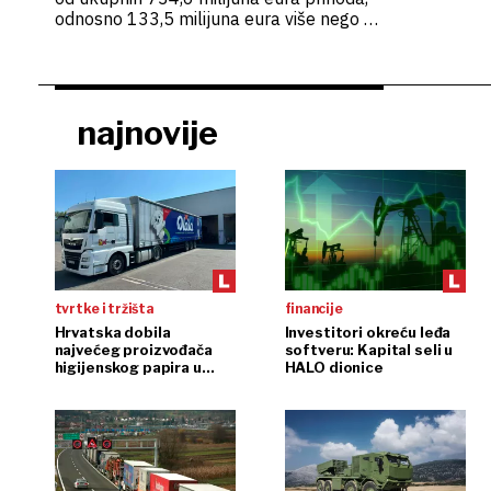
odnosno 133,5 milijuna eura više nego u
istome prošlogodišnjem razdoblju
najnovije
tvrtke i tržišta
financije
Hrvatska dobila
Investitori okreću leđa
najvećeg proizvođača
softveru: Kapital seli u
higijenskog papira u
HALO dionice
regiji