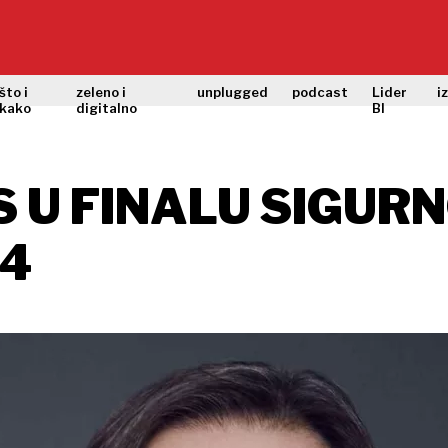
što i
zeleno i
unplugged
podcast
Lider
i
kako
digitalno
BI
 U FINALU SIGUR
24