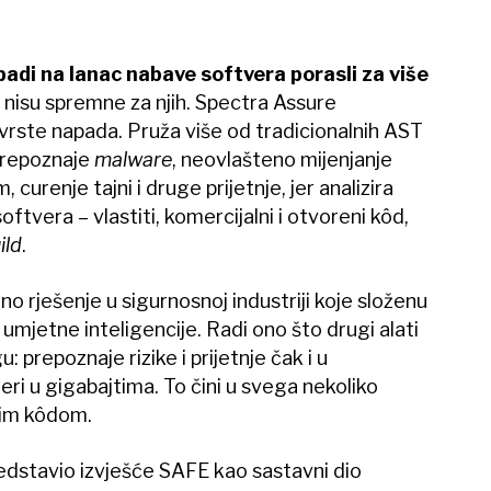
adi na lanac nabave softvera porasli za više
e nisu spremne za njih. Spectra Assure
 vrste napada. Pruža više od tradicionalnih AST
 prepoznaje
malware
, neovlašteno mijenjanje
curenje tajni i druge prijetnje, jer analizira
ftvera – vlastiti, komercijalni i otvoreni kôd,
ild
.
no rješenje u sigurnosnoj industriji koje složenu
umjetne inteligencije. Radi ono što drugi alati
: prepoznaje rizike i prijetnje čak i u
jeri u gigabajtima. To čini u svega nekoliko
nim kôdom.
dstavio izvješće SAFE kao sastavni dio