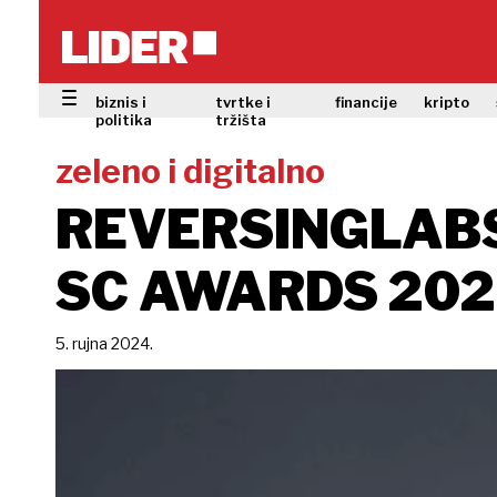
biznis i
tvrtke i
financije
kripto
politika
tržišta
zeleno i digitalno
REVERSINGLABS
SC AWARDS 20
5. rujna 2024.