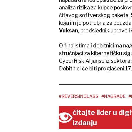
analiza rizika za kupce poslo
čitavog softverskog paketa, 
koja im je potrebna za pouzd
Vuksan
, predsjednik uprave 
O finalistima i dobitnicima nag
stručnjaci za kibernetičku sigur
CyberRisk Alijanse iz sektora 
Dobitnici će biti proglašeni 17.
#REVERSINGLABS
#NAGRADE
#
čitajte lider u di
izdanju