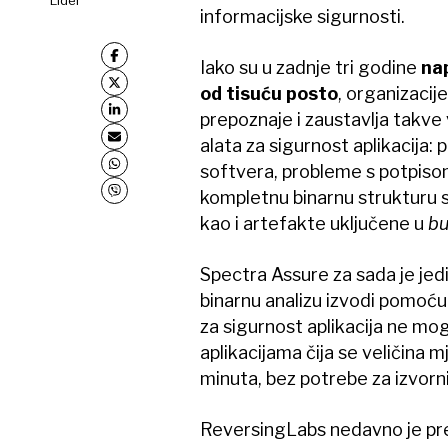
informacijske sigurnosti.
Iako su u zadnje tri godine
nap
od tisuću posto
, organizacij
prepoznaje i zaustavlja takve
alata za sigurnost aplikacija:
softvera, probleme s potpisom, 
kompletnu binarnu strukturu so
kao i artefakte uključene u
bu
Spectra Assure za sada je jedi
binarnu analizu izvodi pomoću 
za sigurnost aplikacija ne mogu
aplikacijama čija se veličina m
minuta, bez potrebe za izvor
ReversingLabs nedavno je pre