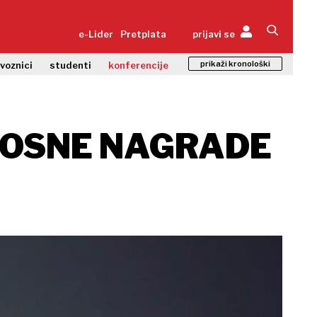
e-Lider
Pretplata
prijavi se
prikaži kronološki
zvoznici
studenti
konferencije
NOSNE NAGRADE