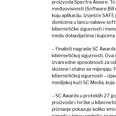
proizvoda Spectra Assure. To 
međuovisnosti (
Software Bill 
koju aplikaciju. Izvješće SAFE 
dionicima u lancu nabave soft
kibernetičke sigurnosti i menad
među dobavljačima i kupcima 
– Finalisti nagrade SC Awards
kibernetičkoj sigurnosti. Ova r
izvanredne sposobnosti za odg
složene i stalno se mijenjaju
kibernetičkoj sigurnosti – izja
medijskoj kući SC Media, koja 
– SC Awards u proteklih 27 god
proizvode i tvrtke u kibernetič
priznanje pokazuje koliko smo
napada u lancu opskrbe za pro