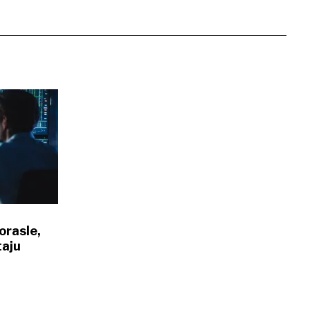
orasle,
taju