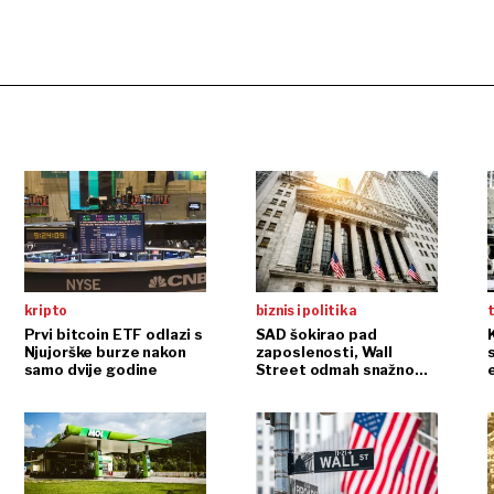
kripto
biznis i politika
t
Prvi bitcoin ETF odlazi s
SAD šokirao pad
Njujorške burze nakon
zaposlenosti, Wall
samo dvije godine
Street odmah snažno
reagirao